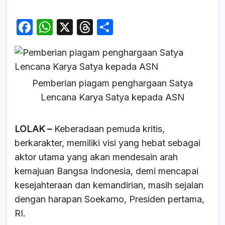
F
W
X
T
S
a
h
hr
h
c
at
e
ar
e
s
a
e
Pemberian piagam penghargaan Satya
b
A
d
Lencana Karya Satya kepada ASN
o
p
s
o
p
LOLAK –
Keberadaan pemuda kritis,
k
berkarakter, memiliki visi yang hebat sebagai
aktor utama yang akan mendesain arah
kemajuan Bangsa Indonesia, demi mencapai
kesejahteraan dan kemandirian, masih sejalan
dengan harapan Soekarno, Presiden pertama,
RI.