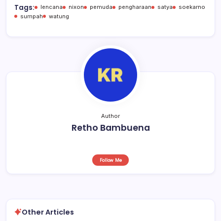
b
A
d
Tags:
lencana
nixon
pemuda
pengharaan
satya
soekarno
sumpah
watung
o
p
s
o
p
k
Author
Retho Bambuena
Follow Me
Other Articles