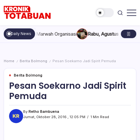
Skip
to
content
Berita
Kronik
Terkini
Totabuan
hari
pakan, dan Marwah Organisasi
Rabu, Agustus 5, 2026 , 11:44 
Daily News
ini
Kronik
Totabuan
Home
Berita Bolmong
Pesan Soekarno Jadi Spirit Pemuda
/
/
Berita Bolmong
Pesan Soekarno Jadi Spirit
Pemuda
By
Retho Bambuena
Jumat, Oktober 28, 2016 , 12:05 PM
1 Min Read