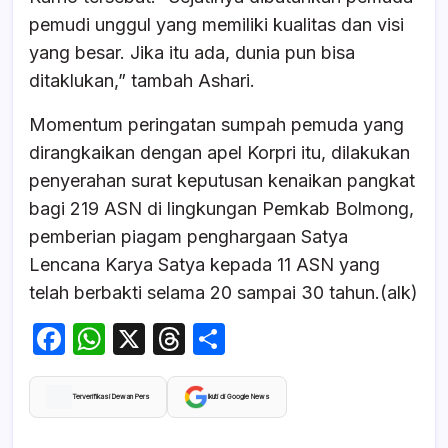
pemudi unggul yang memiliki kualitas dan visi
yang besar. Jika itu ada, dunia pun bisa
ditaklukan,” tambah Ashari.
Momentum peringatan sumpah pemuda yang
dirangkaikan dengan apel Korpri itu, dilakukan
penyerahan surat keputusan kenaikan pangkat
bagi 219 ASN di lingkungan Pemkab Bolmong,
pemberian piagam penghargaan Satya
Lencana Karya Satya kepada 11 ASN yang
telah berbakti selama 20 sampai 30 tahun.(alk)
F
W
X
T
S
a
h
hr
h
c
at
e
ar
Terverifikasi Dewan Pers
Ikuti di Google News
e
s
a
e