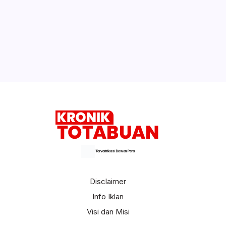
Pasar Senggol
Eba Apresiasi Debat Kandidat Putaran
Pertama
Selengkapnya
Terverifikasi Dewan Pers
Disclaimer
Info Iklan
Visi dan Misi