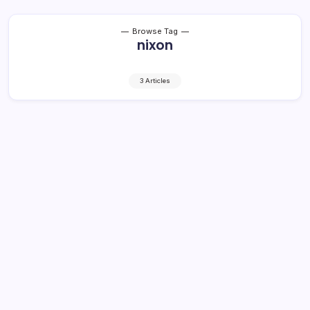
Browse Tag
nixon
3 Articles
Pengukuhan OPD Tunggu Rekom
Mendagri
1 Min Read
By
Retho Bambuena
LOLAK – Belum adanya kepastian pengukuhan struktur
pejabat baru di Organisasi Pemerintahan Daerah (OPD)
sesuai dengan instruksi pemerintah pusat,