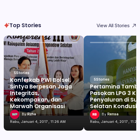
Top Stories
View All Stories
5
Stories
Konferkab PWI Bolsel,
5
Stories
Sintya Berpesan Jaga
Pertamina Tamb
Integritas,
Pasokan LPG 3 Kg
Kekompakan, dan
Penyaluran di Su
Marwah Organisasi
Selatan Kondusif
By
Rzha
By
Rensa
Rabu, Januari 4, 2017 , 11:26 AM
Rabu, Januari 4, 2017 , 11:2