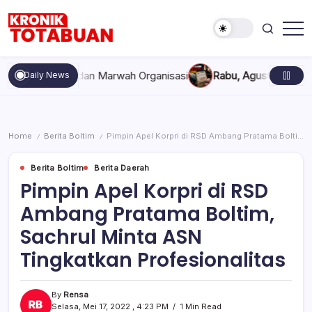
Skip
to
content
Berita
Kronik
Terkini
Totabuan
hari
kompakan, dan Marwah Organisasi
Rabu, Agustus 5, 2026 , 11
Daily News
ini
Kronik
Totabuan
Home
Berita Boltim
Pimpin Apel Korpri di RSD Ambang Pratama Boltim, Sachrul Minta ASN Tingkatkan Profesionalitas
/
/
Berita Boltim
Berita Daerah
Pimpin Apel Korpri di RSD
Ambang Pratama Boltim,
Sachrul Minta ASN
Tingkatkan Profesionalitas
By
Rensa
Selasa, Mei 17, 2022 , 4:23 PM
1 Min Read