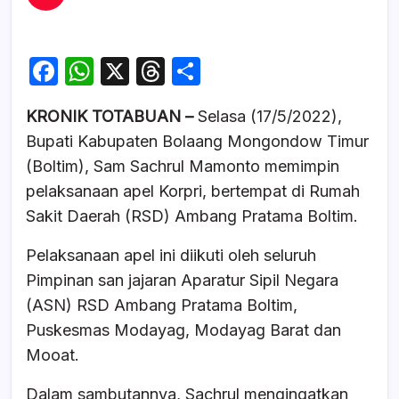
F
W
X
T
S
a
h
hr
h
KRONIK TOTABUAN –
Selasa (17/5/2022),
c
at
e
ar
Bupati Kabupaten Bolaang Mongondow Timur
e
s
a
e
(Boltim), Sam Sachrul Mamonto memimpin
b
A
d
pelaksanaan apel Korpri, bertempat di Rumah
o
p
s
Sakit Daerah (RSD) Ambang Pratama Boltim.
o
p
Pelaksanaan apel ini diikuti oleh seluruh
k
Pimpinan san jajaran Aparatur Sipil Negara
(ASN) RSD Ambang Pratama Boltim,
Puskesmas Modayag, Modayag Barat dan
Mooat.
Dalam sambutannya, Sachrul mengingatkan