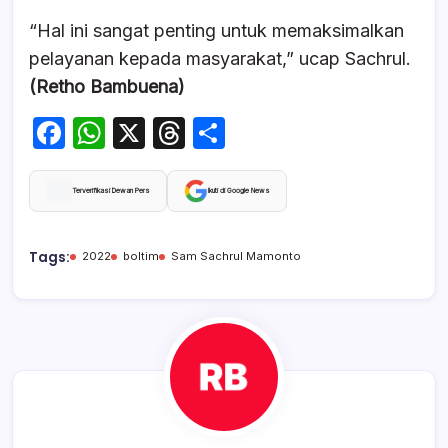
“Hal ini sangat penting untuk memaksimalkan
pelayanan kepada masyarakat,” ucap Sachrul.
(Retho Bambuena)
F
W
X
T
S
a
h
hr
h
c
at
e
ar
Terverifikasi Dewan Pers
Ikuti di Google News
e
s
a
e
b
A
d
Tags:
2022
boltim
Sam Sachrul Mamonto
o
p
s
o
p
k