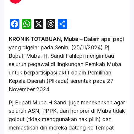
F
W
X
T
S
a
h
hr
h
KRONIK TOTABUAN, Muba –
Dalam apel pagi
c
at
e
ar
yang digelar pada Senin, (25/11/2024) Pj.
e
s
a
e
Bupati Muba, H. Sandi Fahlepi mengimbau
b
A
d
seluruh pegawai di lingkungan Pemkab Muba
o
p
s
untuk berpartisipasi aktif dalam Pemilihan
o
p
Kepala Daerah (Pilkada) serentak pada 27
k
November 2024.
Pj Bupati Muba H Sandi juga menekankan agar
seluruh ASN, PPPK, dan honorer di Muba tidak
golput (tidak menggunakan hak pilih) dan
memastikan diri mereka datang ke Tempat