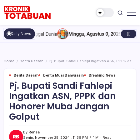
Skip
to
content
Berita
Kronik
Terkini
Totabuan
hari
Enam Meninggal Dunia
Minggu, Agustus 9, 2026 , 11:40 AM
Kred
Daily News
ini
Kronik
Totabuan
Home
Berita Daerah
Pj. Bupati Sandi Fahlepi Ingatkan ASN, PPPK dan Honorer Muba Jangan Golput
/
/
Berita Daerah
Berita Musi Banyuasin
Breaking News
Pj. Bupati Sandi Fahlepi
Ingatkan ASN, PPPK dan
Honorer Muba Jangan
Golput
By
Rensa
Senin, November 25, 2024 , 11:36 PM
1 Min Read