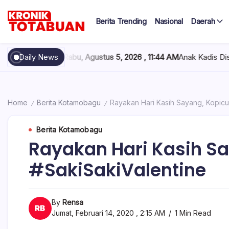
Skip
to
Berita Trending
Nasional
Daerah
content
Berita
Kronik
Terkini
hari
Totabuan
i
Daily News
Rabu, Agustus 5, 2026 , 11:44 AM
Anak Kadis Dishub Bolsel T
ini
Kronik
Totabuan
Home
Berita Kotamobagu
Rayakan Hari Kasih Sayang, Kopicu
/
/
Berita Kotamobagu
Rayakan Hari Kasih Sa
#SakiSakiValentine
By
Rensa
Jumat, Februari 14, 2020 , 2:15 AM
1 Min Read