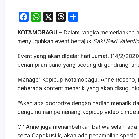
F
W
X
T
S
a
h
hr
h
KOTAMOBAGU –
Dalam rangka memeriahkan h
c
at
e
ar
menyuguhkan event bertajuk
Saki Saki Valentin
e
s
a
e
b
A
d
Event yang akan digelar hari Jumat, (14/2/2020
o
p
s
penampilan band yang sedang di gandrungi a
o
p
Manager Kopicup Kotamobagu, Anne Roseno, m
k
beberapa kontent menarik yang akan disuguhk
“Akan ada doorprize dengan hadiah menarik d
pengumuman pemenang kopicup video cimpetiti
Ci’ Anne juga menambahkan bahwa selain ada 
serta Capokustik, akan ada penampilan spesia