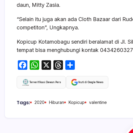
daun, Mitty Zasia.
“Selain itu juga akan ada Cloth Bazaar dari Ru
competiton”, Ungkapnya.
Kopicup Kotamobagu sendiri beralamat di Jl. Si
tempat bisa menghubungi kontak 043426032
F
W
X
T
S
a
h
hr
h
c
at
e
ar
Terverifikasi Dewan Pers
Ikuti di Google News
e
s
a
e
b
A
d
Tags:
2020
Hiburan
Kopicup
valentine
o
p
s
o
p
k