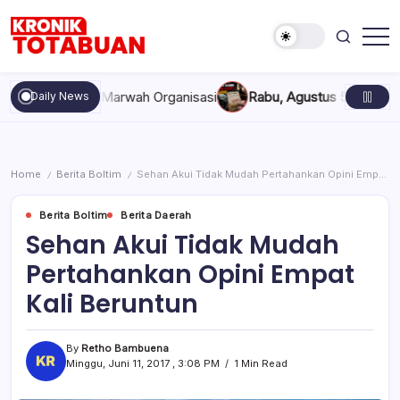
Skip
to
content
Berita
Kronik
Terkini
Totabuan
hari
an, dan Marwah Organisasi
Rabu, Agustus 5, 2026 , 11:44 AM
A
Daily News
ini
Kronik
Totabuan
Home
Berita Boltim
Sehan Akui Tidak Mudah Pertahankan Opini Empat Kali Beruntun
/
/
Berita Boltim
Berita Daerah
Sehan Akui Tidak Mudah
Pertahankan Opini Empat
Kali Beruntun
By
Retho Bambuena
Minggu, Juni 11, 2017 , 3:08 PM
1 Min Read