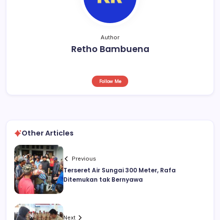
k
Author
Retho Bambuena
Follow Me
Other Articles
Previous
Terseret Air Sungai 300 Meter, Rafa
Ditemukan tak Bernyawa
Next