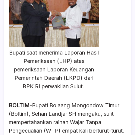
e
s
a
e
b
A
d
o
p
s
o
p
k
Bupati saat menerima Laporan Hasil
Pemeriksaan (LHP) atas
pemeriksaan Laporan Keuangan
Pemerintah Daerah (LKPD) dari
BPK RI perwakilan Sulut.
BOLTIM
-Bupati Bolaang Mongondow Timur
(Boltim), Sehan Landjar SH mengaku, sulit
mempertahankan raihan Wajar Tanpa
Pengecualian (WTP) empat kali berturut-turut.