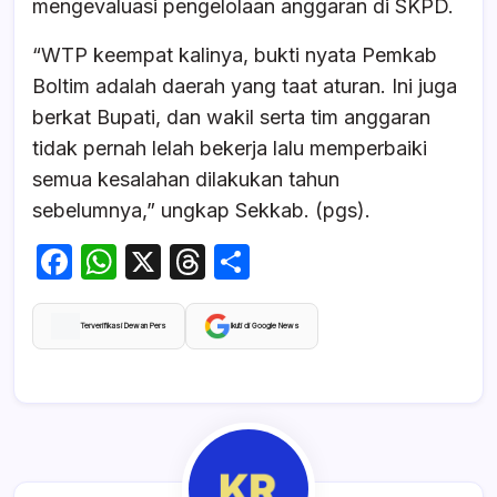
mengevaluasi pengelolaan anggaran di SKPD.
“WTP keempat kalinya, bukti nyata Pemkab
Boltim adalah daerah yang taat aturan. Ini juga
berkat Bupati, dan wakil serta tim anggaran
tidak pernah lelah bekerja lalu memperbaiki
semua kesalahan dilakukan tahun
sebelumnya,” ungkap Sekkab. (pgs).
F
W
X
T
S
a
h
hr
h
c
at
e
ar
Terverifikasi Dewan Pers
Ikuti di Google News
e
s
a
e
b
A
d
o
p
s
o
p