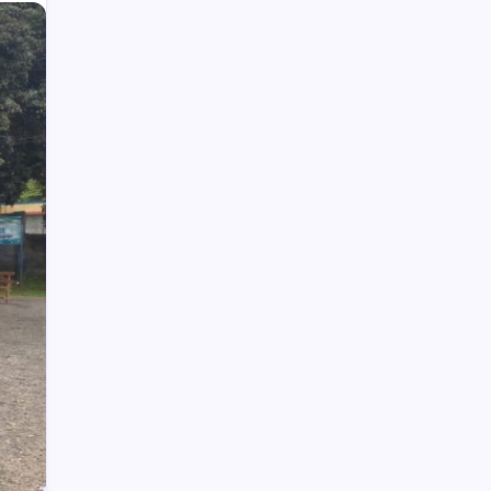
Wabup Deddy Minta ASN Bolsel Bijak
Kelola Keuangan, Hindari Pinjol dan Judi
Online
Polisi Hentikan Dugaan Aktivitas PETI
PT SMG di Tanoyan Selatan, Lima
Excavator dan Operator Diamankan
Upai Potensi Pengembangan
Agrowisata
Peringatan HUT ke-67 Bolmong
Ditiadakan
Taufik Mokoginta Pensiun, Asisten III
Jabat Plt Kepala Bappeda Bolmong