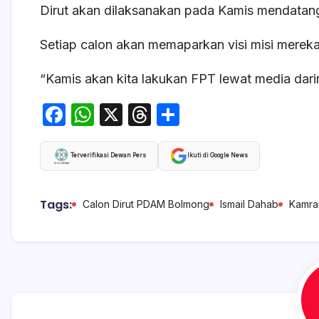
Dirut akan dilaksanakan pada Kamis mendatan
Setiap calon akan memaparkan visi misi merek
“Kamis akan kita lakukan FPT lewat media dari
F
W
X
T
S
a
h
hr
h
c
at
e
ar
Terverifikasi Dewan Pers
Ikuti di Google News
e
s
a
e
b
A
d
Tags:
Calon Dirut PDAM Bolmong
Ismail Dahab
Kamra
o
p
s
o
p
k