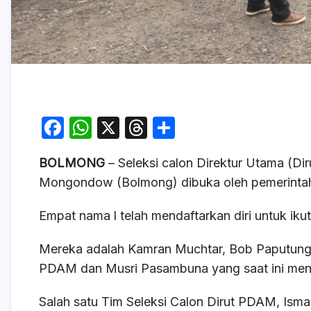
F
W
X
T
S
a
h
hr
h
BOLMONG
– Seleksi calon Direktur Utama (D
c
at
e
ar
Mongondow (Bolmong) dibuka oleh pemerinta
e
s
a
e
b
A
d
Empat nama l telah mendaftarkan diri untuk ikut
o
p
s
Mereka adalah Kamran Muchtar, Bob Paputunga
o
p
PDAM dan Musri Pasambuna yang saat ini men
k
Salah satu Tim Seleksi Calon Dirut PDAM, Ismai