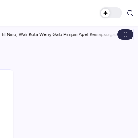
eny Gaib Pimpin Apel Kesiapsiagaan Bersama Forkopimda
Sela