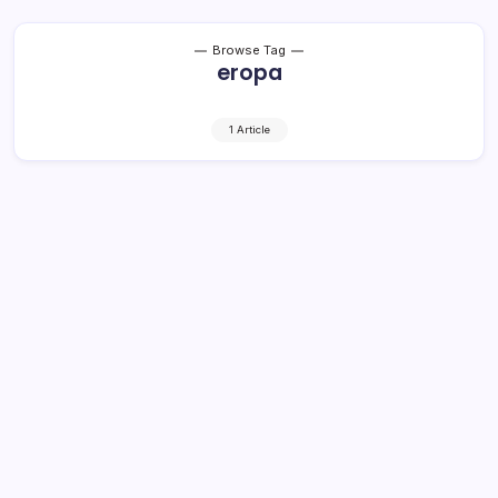
Browse Tag
eropa
1 Article
Berikut Jadwal Lengkap Kompetisi
Top Eropa Sabtu Malam Hingga
Minggu 15 Mei 2021
2 Min Read
By
Rensa
JAKARTA – Liga-liga top eropa hingga kompetisi
domestik eropa bakal menggelar banyak pertandingan