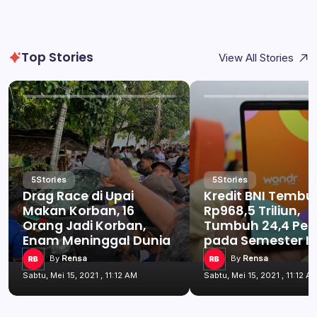
Top Stories
View All Stories
5
Stories
5
Stories
Drag Race di Upai
Kredit BNI Tembu
Makan Korban, 16
Rp968,5 Triliun,
Orang Jadi Korban,
Tumbuh 24,4 Per
Enam Meninggal Dunia
pada Semester I 
By
Rensa
By
Rensa
Sabtu, Mei 15, 2021 , 11:12 AM
Sabtu, Mei 15, 2021 , 11:12 A