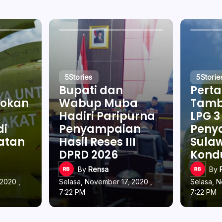
5
Stories
5
Storie
Bupati dan
Pert
okan
Wabup Muba
Tamb
Hadiri Paripurna
LPG 3
di
Penyampaian
Penya
latan
Hasil Reses III
Sulaw
DPRD 2026
Kond
By
Rensa
By
2020 ,
Selasa, November 17, 2020 ,
Selasa, N
7:22 PM
7:22 PM