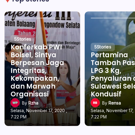
5
Stories
Konferkab PWI
5
Stories
Bolsel, Sintya
Pertamina
Berpesan Jaga
Tambah Pas
Integritas,
LPG 3 Kg,
Kekompakan,
Penyaluran 
dan Marwah
Sulawesi Se
Organisasi
Kondusif
By
Rzha
By
Rensa
Selasa, November 17, 2020 ,
Selasa, November 17, 
7:22 PM
7:22 PM