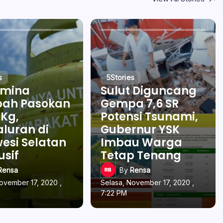
s
5
Stories
amina
Sulut Diguncang
ah Pasokan
Gempa 7,6 SR
 Kg,
Potensi Tsunami,
luran di
Gubernur YSK
esi Selatan
Imbau Warga
usif
Tetap Tenang
Rensa
By
Rensa
ovember 17, 2020 ,
Selasa, November 17, 2020 ,
7:22 PM