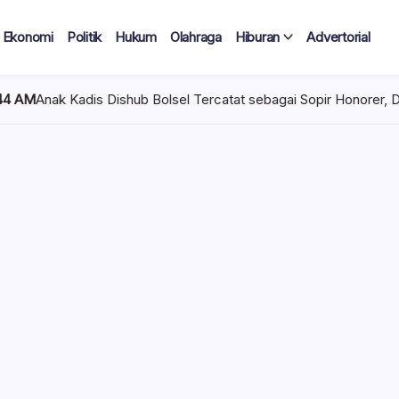
Ekonomi
Politik
Hukum
Olahraga
Hiburan
Advertorial
ub Bolsel Tercatat sebagai Sopir Honorer, Diduga Tak Pernah Ber
 Tercatat
Diduga Tak
lan Terima
 mencuat di lingkungan
el). Kepala Dinas
n diduga mengangkat anak