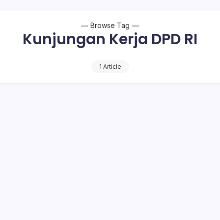
Browse Tag
Kunjungan Kerja DPD RI
1 Article
 DPD RI
ondow (Bolmong) menyambut kunjungan kerja (kunker) Ketua 
mah dinas bupati, Desa Lalow, Kecamatan…