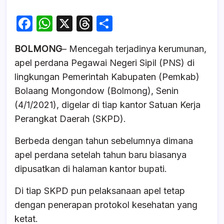
F
W
X
T
S
a
h
hr
h
BOLMONG
– Mencegah terjadinya kerumunan,
c
at
e
ar
apel perdana Pegawai Negeri Sipil (PNS) di
e
s
a
e
lingkungan Pemerintah Kabupaten (Pemkab)
b
A
d
Bolaang Mongondow (Bolmong), Senin
o
p
s
(4/1/2021), digelar di tiap kantor Satuan Kerja
o
p
Perangkat Daerah (SKPD).
k
Berbeda dengan tahun sebelumnya dimana
apel perdana setelah tahun baru biasanya
dipusatkan di halaman kantor bupati.
Di tiap SKPD pun pelaksanaan apel tetap
dengan penerapan protokol kesehatan yang
ketat.