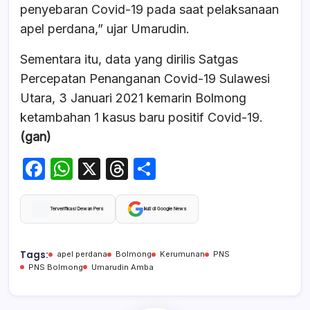
penyebaran Covid-19 pada saat pelaksanaan
apel perdana,” ujar Umarudin.
Sementara itu, data yang dirilis Satgas
Percepatan Penanganan Covid-19 Sulawesi
Utara, 3 Januari 2021 kemarin Bolmong
ketambahan 1 kasus baru positif Covid-19.
(gan)
F
W
X
T
S
a
h
hr
h
c
at
e
ar
Terverifikasi Dewan Pers
Ikuti di Google News
e
s
a
e
b
A
d
Tags:
apel perdana
Bolmong
Kerumunan
PNS
PNS Bolmong
Umarudin Amba
o
p
s
o
p