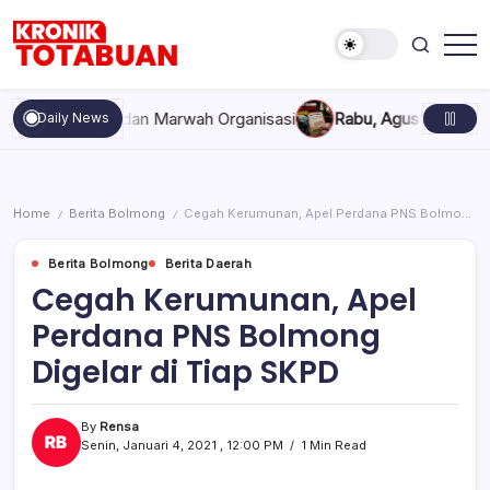
Skip
to
content
Berita
Kronik
Terkini
Totabuan
hari
kompakan, dan Marwah Organisasi
Rabu, Agustus 5, 2026 , 11
Daily News
ini
Kronik
Totabuan
Home
Berita Bolmong
Cegah Kerumunan, Apel Perdana PNS Bolmong Digelar di Tiap SKPD
/
/
Berita Bolmong
Berita Daerah
Cegah Kerumunan, Apel
Perdana PNS Bolmong
Digelar di Tiap SKPD
By
Rensa
Senin, Januari 4, 2021 , 12:00 PM
1 Min Read