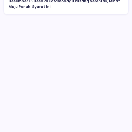
Desember 15 Desa di Kotamobagu Pilsang Serentak, Minat
Maju Penuhi Syarat Ini
Kesepian, Wanita Ini Bercinta dengan
Kuda yang Diberi Viagra
Anggota DPRD Kotamobagu Herdy