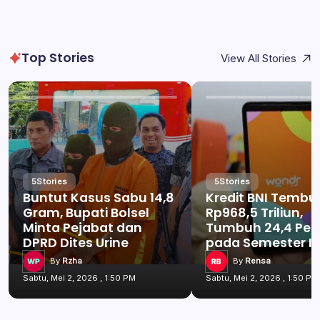
Top Stories
View All Stories
5
Stories
5
Stories
Buntut Kasus Sabu 14,8
Kredit BNI Tembu
Gram, Bupati Bolsel
Rp968,5 Triliun,
Minta Pejabat dan
Tumbuh 24,4 Per
DPRD Dites Urine
pada Semester I 
By
Rzha
By
Rensa
Sabtu, Mei 2, 2026 , 1:50 PM
Sabtu, Mei 2, 2026 , 1:50 PM