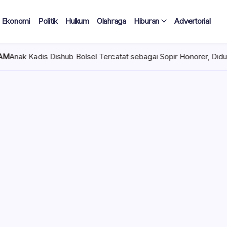
Ekonomi
Politik
Hukum
Olahraga
Hiburan
Advertorial
Bolsel Tercatat sebagai Sopir Honorer, Diduga Tak Pernah Bertug
 Tercatat
Diduga Tak
lan Terima
 mencuat di lingkungan
el). Kepala Dinas
n diduga mengangkat anak