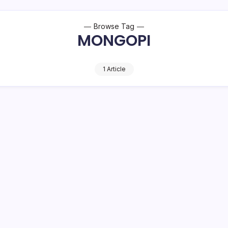
Browse Tag
MONGOPI
1 Article
 Seduh Kopi Gratis Besok di Tepi Danau
offee Day atau Hari Kopi Sedunia yang jatuh pada tanggal 1