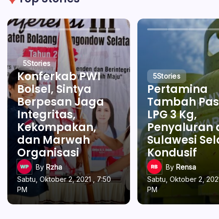
5
Stories
Konferkab PWI
5
Stories
Bolsel, Sintya
Pertamina
Berpesan Jaga
Tambah Pas
Integritas,
LPG 3 Kg,
Kekompakan,
Penyaluran 
dan Marwah
Sulawesi Se
Organisasi
Kondusif
By
Rzha
By
Rensa
Sabtu, Oktober 2, 2021 , 7:50
Sabtu, Oktober 2, 2021
PM
PM