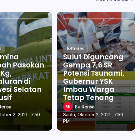
s
5
Stories
amina
Sulut Diguncang
ah Pasokan
Gempa 7,6 SR
 Kg,
Potensi Tsunami,
luran di
Gubernur YSK
esi Selatan
Imbau Warga
usif
Tetap Tenang
Rensa
By
Rensa
tober 2, 2021 , 7:50
Sabtu, Oktober 2, 2021 , 7:50
PM