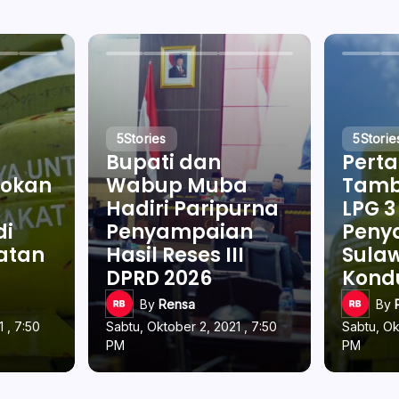
5
Stories
5
Storie
Bupati dan
Pert
okan
Wabup Muba
Tamb
Hadiri Paripurna
LPG 3
di
Penyampaian
Penya
latan
Hasil Reses III
Sulaw
DPRD 2026
Kond
By
Rensa
By
 , 7:50
Sabtu, Oktober 2, 2021 , 7:50
Sabtu, Ok
PM
PM