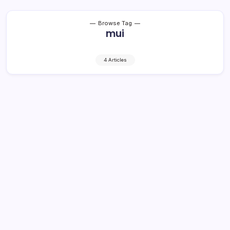
Browse Tag
mui
4 Articles
Pengurus MUI Bolmong Masa Khidmat
2022- 2027 Resmi Dikukuhkan, Ini
Harapan Bupati Yasti
2 Min Read
By
Rensa
KRONIK TOTABUAN – Pengurus Majelis Ulama
Indonesia (MUI) Kabupaten Bolaang Mongondow