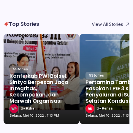
Top Stories
View All Stories
5
Stories
Konferkab PWI Bolsel,
5
Stories
Sintya Berpesan Jaga
Pertamina Tamb
Integritas,
Pasokan LPG 3 Kg
Kekompakan, dan
Penyaluran di Su
Marwah Organisasi
Selatan Kondusif
By
Rzha
By
Rensa
Selasa, Mei 10, 2022 , 7:13 PM
Selasa, Mei 10, 2022 , 7:13 