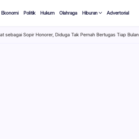
Ekonomi
Politik
Hukum
Olahraga
Hiburan
Advertorial
iduga Tak Pernah Bertugas Tiap Bulan Terima Gaji
Rabu, Agus
 Tercatat
Diduga Tak
lan Terima
 mencuat di lingkungan
el). Kepala Dinas
n diduga mengangkat anak