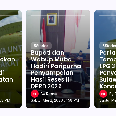
5
Stories
5
Storie
Bupati dan
Pert
okan
Wabup Muba
Tamb
Hadiri Paripurna
LPG 3
di
Penyampaian
Penya
latan
Hasil Reses III
Sulaw
DPRD 2026
Kond
By
Rensa
By
:58 PM
Sabtu, Mei 2, 2026 , 1:58 PM
Sabtu, Me