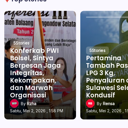
5
Stories
Konferkab PWI
5
Stories
Bolsel, Sintya
Pertamina
Berpesan Jaga
Tambah Pas
Integritas,
LPG 3 Kg,
Kekompakan,
Penyaluran 
dan Marwah
Sulawesi Se
Organisasi
Kondusif
By
Rzha
By
Rensa
Sabtu, Mei 2, 2026 , 1:58 PM
Sabtu, Mei 2, 2026 , 1