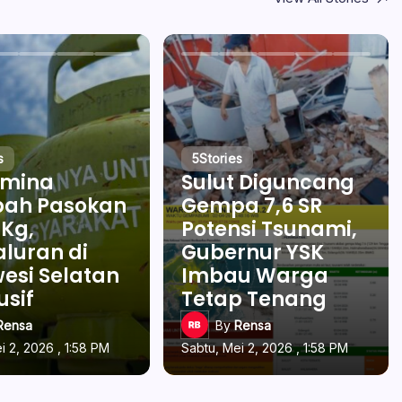
s
5
Stories
amina
Sulut Diguncang
ah Pasokan
Gempa 7,6 SR
 Kg,
Potensi Tsunami,
luran di
Gubernur YSK
esi Selatan
Imbau Warga
usif
Tetap Tenang
Rensa
By
Rensa
i 2, 2026 , 1:58 PM
Sabtu, Mei 2, 2026 , 1:58 PM