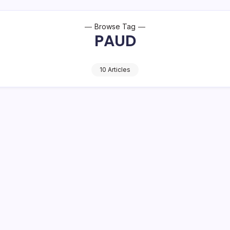
Browse Tag
PAUD
10 Articles
Kota Kotamobagu Hadiri Pentas PAUD dan
e Bahasa Inggris Hardiknas 2026
1 Min Read
AGU – Wali Kota Kotamobagu, dr. Weny Gaib, Sp.M., menghadir