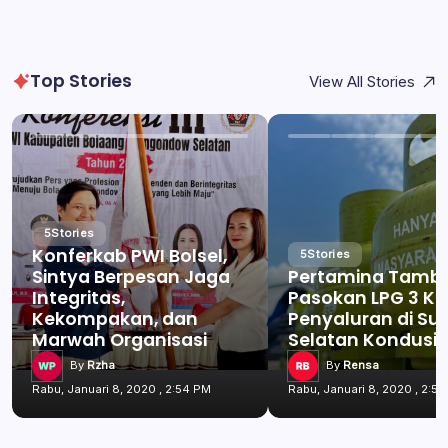
Top Stories
View All Stories
5
Stories
Konferkab PWI Bolsel,
5
Stories
Sintya Berpesan Jaga
Pertamina Tamb
Integritas,
Pasokan LPG 3 Kg
Kekompakan, dan
Penyaluran di Su
Marwah Organisasi
Selatan Kondusif
By
Rzha
By
Rensa
Rabu, Januari 8, 2020 , 2:54 PM
Rabu, Januari 8, 2020 , 2:5