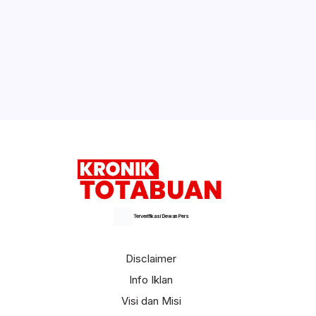
GMIBM
Kotamobagu Masuk Nominator Anugerah
KASN
Selengkapnya
Terverifikasi Dewan Pers
Disclaimer
Info Iklan
Visi dan Misi