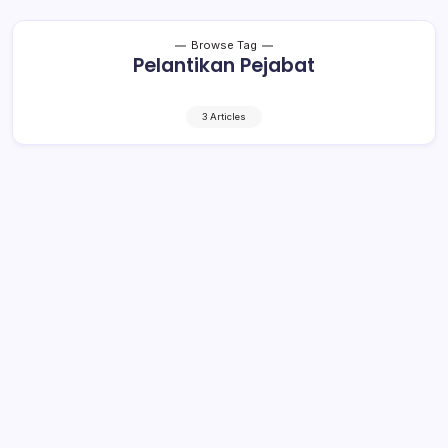
Browse Tag
Pelantikan Pejabat
3 Articles
Roling Pejabat Kotamobagu: Ini
Nama-nama yang Dilantik Tatong
Bara
1 Min Read
By
Rensa
KOTAMOBAGU– Walikota Kotamobagu, Tatong Bara,
memenuhi janjinya melakukan roling pejabat baik