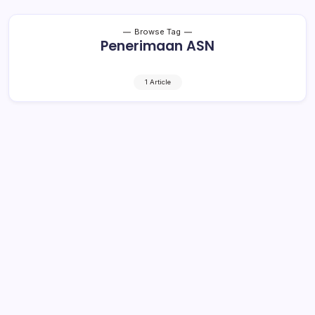
Browse Tag
Penerimaan ASN
1 Article
Penerimaan Calon ASN di Bolmut
Tahun 2018 Belum Jelas
1 Min Read
By
Retho Bambuena
BOROKO– Penerimaan calon Aparatur Sipil Negara
(ASN) di lingkup Pemerintah Kabupaten (Pemkab)
Bolaang Mongondow Utara (Bolmut) pada tahun 2018