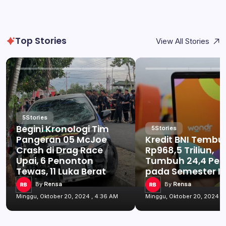
Top Stories
View All Stories
5
Stories
Begini Kronologi Tim
5
Stories
Pangeran 05 McJoe
Kredit BNI Tembu
Crash di Drag Race
Rp968,5 Triliun,
Upai, 6 Penonton
Tumbuh 24,4 Per
Tewas, 11 Luka Berat
pada Semester I 
By
Rensa
By
Rensa
Minggu, Oktober 20, 2024 , 4:36 AM
Minggu, Oktober 20, 2024 ,