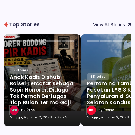
Top Stories
View All Stories
5
Stories
Anak Kadis Dishub
5
Stories
Bolsel Tercatat sebagai
Pertamina Tamb
Sopir Honorer, Diduga
Pasokan LPG 3 Kg
Tak Pernah Bertugas
Penyaluran di Su
Tiap Bulan Terima Gaji
Selatan Kondusif
By
Rzha
By
Rensa
Minggu, Agustus 2, 2026 , 7:32 PM
Minggu, Agustus 2, 2026 , 7