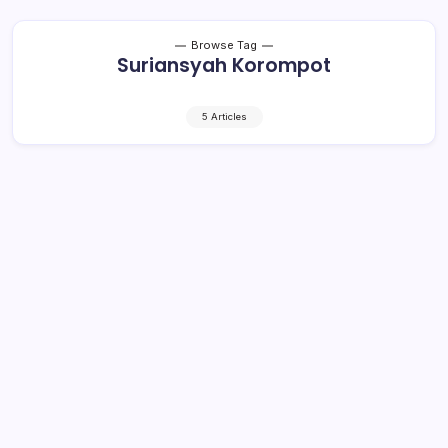
Browse Tag
Suriansyah Korompot
5 Articles
Pertarungan Politisi Senior, Dapil
Bolmut I Akan Sengit
2 Min Read
By
Rensa
BOROKO– Percaturan politik di Kabupaten Bolaang
Mongondow Utara (Bolmut) belakangan ini
menampakkan persaingan ketat. Pimpinan partai politik