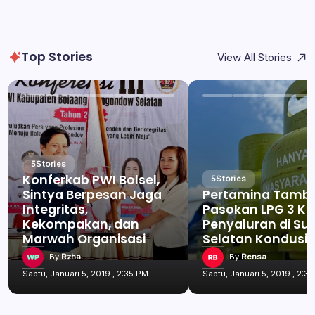
Top Stories
View All Stories
5
Stories
Konferkab PWI Bolsel,
5
Stories
Sintya Berpesan Jaga
Pertamina Tamb
Integritas,
Pasokan LPG 3 Kg
Kekompakan, dan
Penyaluran di Su
Marwah Organisasi
Selatan Kondusif
By
Rzha
By
Rensa
Sabtu, Januari 5, 2019 , 2:35 PM
Sabtu, Januari 5, 2019 , 2:3