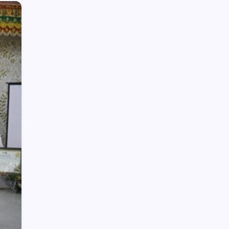
Anak Kadis Dishub Bolsel Tercatat
sebagai Sopir Honorer, Diduga Tak
Pernah Bertugas Tiap Bulan Terima Gaji
Polisi Belum Beri Penjelasan Soal
Penindakan PETI PT SMG di Tanoyan
Selatan, Excavator Diamankan di
Polsek Lolayan
Kesepian, Wanita Ini Bercinta dengan
Kuda yang Diberi Viagra
Pertamina Tambah Pasokan LPG 3 Kg,
Penyaluran di Sulawesi Selatan
Kondusif
Polisi Hentikan Dugaan Aktivitas PETI