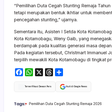
“Pemilihan Duta Cegah Stunting Remaja Tahun
tetapi merupakan bentuk ikhtiar untuk membent
pencegahan stunting,” ujarnya.
Sementara itu, Asisten I Setda Kota Kotamob
Kota Kotamobagu, Weny Gaib, yang menegaska
berdampak pada kualitas generasi masa depan
Pada kegiatan tersebut, Christmart Immanuel 
terpilih mewakili Kota Kotamobagu di tingkat pr
F
W
X
T
S
a
h
hr
h
c
at
e
ar
Terverifikasi Dewan Pers
Ikuti di Google News
e
s
a
e
b
A
d
Tags:
Pemilihan Duta Cegah Stunting Remaja 2026