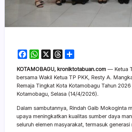
F
W
X
T
S
a
h
hr
h
KOTAMOBAGU, kroniktotabuan.com
— Ketua T
c
at
e
ar
bersama Wakil Ketua TP PKK, Resty A. Mangka
e
s
a
e
Remaja Tingkat Kota Kotamobagu Tahun 2026 y
b
A
d
Kotamobagu, Selasa (14/4/2026).
o
p
s
Dalam sambutannya, Rindah Gaib Mokoginta me
o
p
upaya meningkatkan kualitas sumber daya manu
k
seluruh elemen masyarakat, termasuk generasi