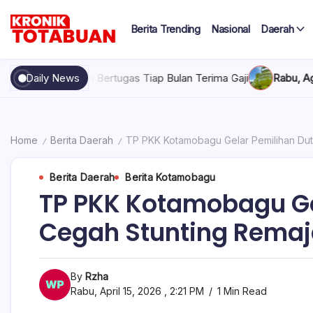
Skip
to
Berita Trending
Nasional
Daerah
content
Berita
Kronik
Terkini
hari
Totabuan
ertugas Tiap Bulan Terima Gaji
Daily News
Rabu, Agustus 5, 2026 , 7:3
ini
Kronik
Totabuan
Home
Berita Daerah
TP PKK Kotamobagu Gelar Pemilihan Du
/
/
Berita Daerah
Berita Kotamobagu
TP PKK Kotamobagu Ge
Cegah Stunting Remaj
By
Rzha
Rabu, April 15, 2026 , 2:21 PM
1 Min Read