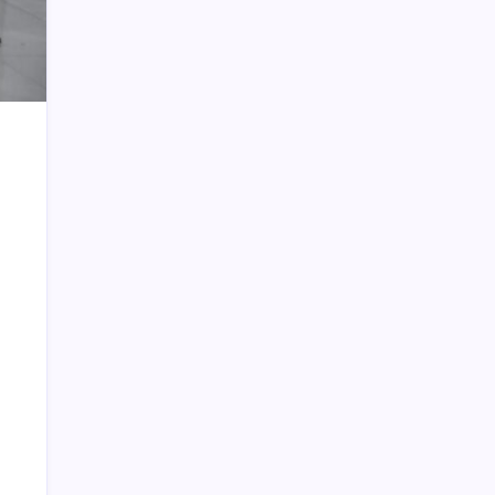
PT SMG di Tanoyan Selatan, Lima
Excavator dan Operator Diamankan
Bisnis Panti Pijat Jadi Daya Tarik Wisata
di Kotamobagu
Weny Gaib Hadiri Seminar Hukum
Kejati Sulut, Soroti Penindakan Korupsi
Pertambangan dan Kejahatan
Lingkungan
Semifinal TCL 2026: Lima Kartu Merah
Warnai Kemenangan BMM Matali atas
Persin Sinindian
Anggota DPRD Kotamobagu Herdy
Korompot Kembali Diperiksa Polisi,