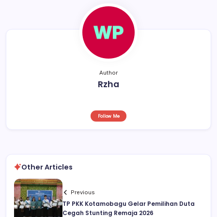
o
p
k
Author
Rzha
Follow Me
Other Articles
Previous
TP PKK Kotamobagu Gelar Pemilihan Duta
Cegah Stunting Remaja 2026