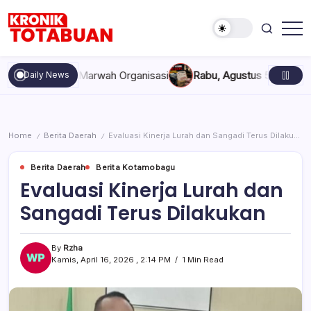
Skip
to
content
Berita
Kronik
Terkini
Totabuan
hari
kan, dan Marwah Organisasi
Rabu, Agustus 5, 2026 , 11:44 AM
Daily News
ini
Kronik
Totabuan
Home
Berita Daerah
Evaluasi Kinerja Lurah dan Sangadi Terus Dilakukan
/
/
Berita Daerah
Berita Kotamobagu
Evaluasi Kinerja Lurah dan
Sangadi Terus Dilakukan
By
Rzha
Kamis, April 16, 2026 , 2:14 PM
1 Min Read