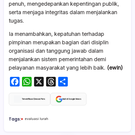
penuh, mengedepankan kepentingan publik,
serta menjaga integritas dalam menjalankan
tugas.
Ia menambahkan, kepatuhan terhadap
pimpinan merupakan bagian dari disiplin
organisasi dan tanggung jawab dalam
menjalankan sistem pemerintahan demi
pelayanan masyarakat yang lebih baik.
(ewin)
F
W
X
T
S
a
h
hr
h
c
at
e
ar
Terverifikasi Dewan Pers
Ikuti di Google News
e
s
a
e
b
A
d
Tags:
evaluasi lurah
o
p
s