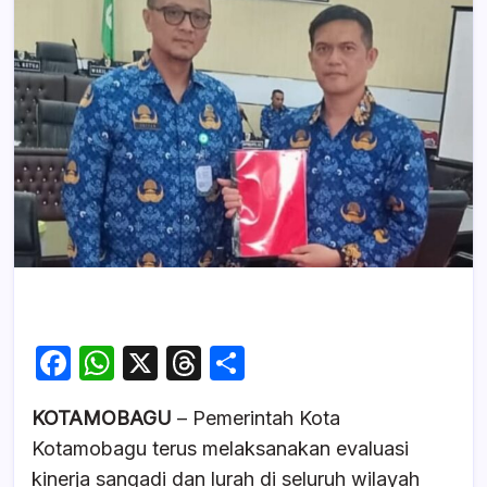
F
W
X
T
S
a
h
hr
h
KOTAMOBAGU
– Pemerintah Kota
c
at
e
ar
Kotamobagu terus melaksanakan evaluasi
e
s
a
e
kinerja sangadi dan lurah di seluruh wilayah