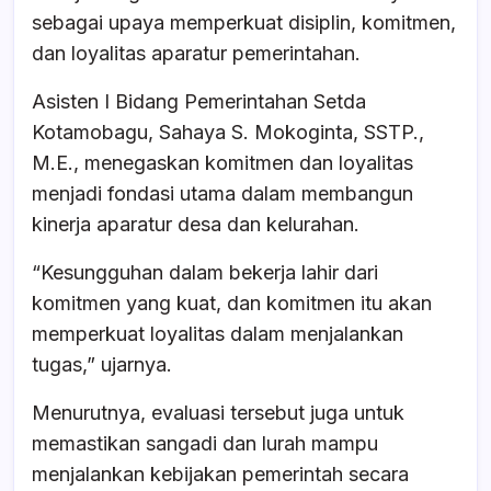
b
A
d
sebagai upaya memperkuat disiplin, komitmen,
o
p
s
dan loyalitas aparatur pemerintahan.
o
p
Asisten I Bidang Pemerintahan Setda
k
Kotamobagu, Sahaya S. Mokoginta, SSTP.,
M.E., menegaskan komitmen dan loyalitas
menjadi fondasi utama dalam membangun
kinerja aparatur desa dan kelurahan.
“Kesungguhan dalam bekerja lahir dari
komitmen yang kuat, dan komitmen itu akan
memperkuat loyalitas dalam menjalankan
tugas,” ujarnya.
Menurutnya, evaluasi tersebut juga untuk
memastikan sangadi dan lurah mampu
menjalankan kebijakan pemerintah secara