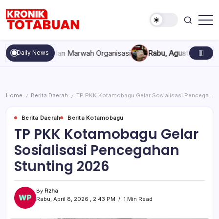
Skip
to
content
Berita
Kronik
Terkini
Totabuan
hari
ompakan, dan Marwah Organisasi
Rabu, Agustus 5, 2026 , 11:4
Daily News
ini
Kronik
Totabuan
Home
Berita Daerah
TP PKK Kotamobagu Gelar Sosialisasi Pencegahan Stunting 2026
/
/
Berita Daerah
Berita Kotamobagu
TP PKK Kotamobagu Gelar
Sosialisasi Pencegahan
Stunting 2026
By
Rzha
Rabu, April 8, 2026 , 2:43 PM
1 Min Read