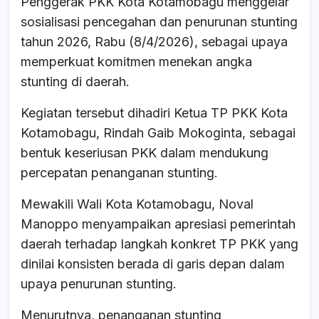
Penggerak PKK Kota Kotamobagu menggelar
e
s
a
e
sosialisasi pencegahan dan penurunan stunting
b
A
d
tahun 2026, Rabu (8/4/2026), sebagai upaya
o
p
s
memperkuat komitmen menekan angka
o
p
stunting di daerah.
k
Kegiatan tersebut dihadiri Ketua TP PKK Kota
Kotamobagu, Rindah Gaib Mokoginta, sebagai
bentuk keseriusan PKK dalam mendukung
percepatan penanganan stunting.
Mewakili Wali Kota Kotamobagu, Noval
Manoppo menyampaikan apresiasi pemerintah
daerah terhadap langkah konkret TP PKK yang
dinilai konsisten berada di garis depan dalam
upaya penurunan stunting.
Menurutnya, penanganan stunting