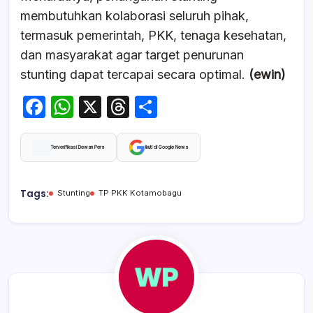
membutuhkan kolaborasi seluruh pihak,
termasuk pemerintah, PKK, tenaga kesehatan,
dan masyarakat agar target penurunan
stunting dapat tercapai secara optimal.
(ewin)
F
W
X
T
S
a
h
hr
h
c
at
e
ar
Terverifikasi Dewan Pers
Ikuti di Google News
e
s
a
e
b
A
d
Tags:
Stunting
TP PKK Kotamobagu
o
p
s
o
p
k