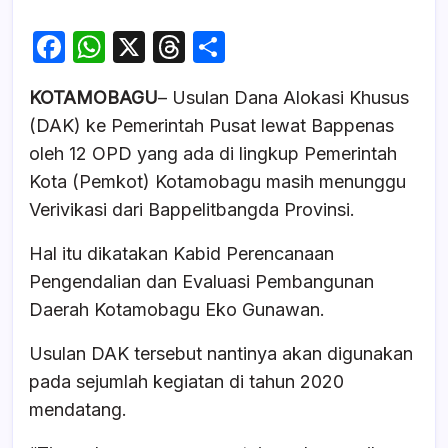
F
W
X
T
S
a
h
hr
h
KOTAMOBAGU
– Usulan Dana Alokasi Khusus
c
at
e
ar
(DAK) ke Pemerintah Pusat lewat Bappenas
e
s
a
e
oleh 12 OPD yang ada di lingkup Pemerintah
b
A
d
Kota (Pemkot) Kotamobagu masih menunggu
o
p
s
Verivikasi dari Bappelitbangda Provinsi.
o
p
Hal itu dikatakan Kabid Perencanaan
k
Pengendalian dan Evaluasi Pembangunan
Daerah Kotamobagu Eko Gunawan.
Usulan DAK tersebut nantinya akan digunakan
pada sejumlah kegiatan di tahun 2020
mendatang.