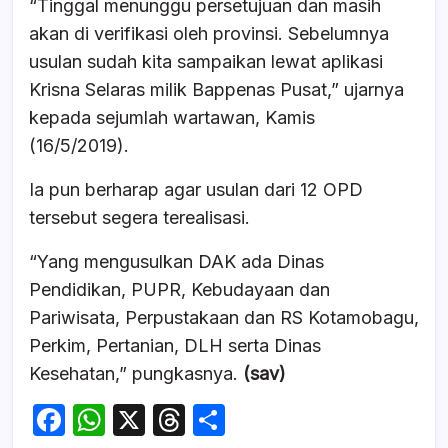
“Tinggal menunggu persetujuan dan masih
akan di verifikasi oleh provinsi. Sebelumnya
usulan sudah kita sampaikan lewat aplikasi
Krisna Selaras milik Bappenas Pusat,” ujarnya
kepada sejumlah wartawan, Kamis
(16/5/2019).
Ia pun berharap agar usulan dari 12 OPD
tersebut segera terealisasi.
“Yang mengusulkan DAK ada Dinas
Pendidikan, PUPR, Kebudayaan dan
Pariwisata, Perpustakaan dan RS Kotamobagu,
Perkim, Pertanian, DLH serta Dinas
Kesehatan,” pungkasnya.
(sav)
F
W
X
T
S