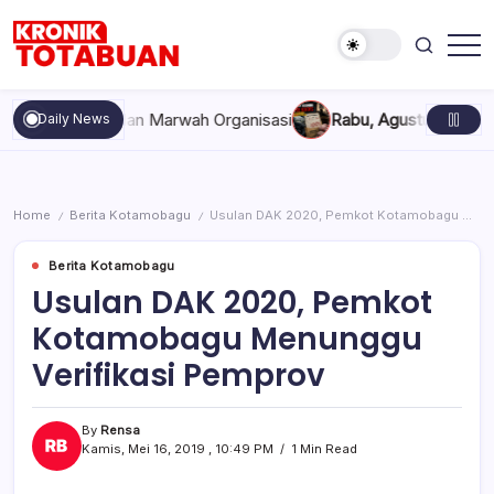
Skip
to
content
Berita
Kronik
Terkini
Totabuan
hari
kompakan, dan Marwah Organisasi
Rabu, Agustus 5, 2026 , 11:
Daily News
ini
Kronik
Totabuan
Home
Berita Kotamobagu
Usulan DAK 2020, Pemkot Kotamobagu Menunggu Verifikasi Pemprov
/
/
Berita Kotamobagu
Usulan DAK 2020, Pemkot
Kotamobagu Menunggu
Verifikasi Pemprov
By
Rensa
Kamis, Mei 16, 2019 , 10:49 PM
1 Min Read