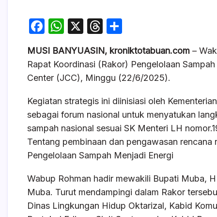
F
W
X
T
S
a
h
hr
h
MUSI BANYUASIN, kroniktotabuan.com
– Waki
c
at
e
ar
Rapat Koordinasi (Rakor) Pengelolaan Sampah
e
s
a
e
Center (JCC), Minggu (22/6/2025).
b
A
d
o
p
s
Kegiatan strategis ini diinisiasi oleh Kemente
sebagai forum nasional untuk menyatukan lan
o
p
sampah nasional sesuai SK Menteri LH nomor.
k
Tentang pembinaan dan pengawasan rencana ru
Pengelolaan Sampah Menjadi Energi
Wabup Rohman hadir mewakili Bupati Muba, H
Muba. Turut mendampingi dalam Rakor tersebut 
Dinas Lingkungan Hidup Oktarizal, Kabid Komu