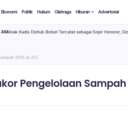
Ekonomi
Politik
Hukum
Olahraga
Hiburan
Advertorial
shub Bolsel Tercatat sebagai Sopir Honorer, Diduga Tak Pernah B
Sampah 2025 di JCC
akor Pengelolaan Sampah