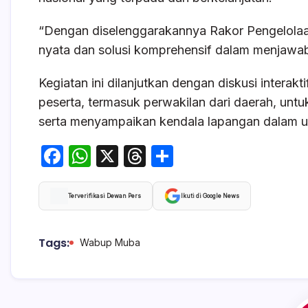
“Dengan diselenggarakannya Rakor Pengelolaan 
nyata dan solusi komprehensif dalam menjawa
Kegiatan ini dilanjutkan dengan diskusi interak
peserta, termasuk perwakilan dari daerah, unt
serta menyampaikan kendala lapangan dalam up
F
W
X
T
S
a
h
hr
h
c
at
e
ar
Terverifikasi Dewan Pers
Ikuti di Google News
e
s
a
e
b
A
d
Tags:
Wabup Muba
o
p
s
o
p