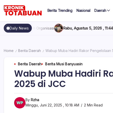
Skip
to
Berita Trending
Nasional
Daerah
content
Berita
Kronik
Terkini
hari
Totabuan
wah Organisasi
Daily News
Rabu, Agustus 5, 2026 , 11:44 AM
Anak Kadis Di
ini
Kronik
Totabuan
Home
Berita Daerah
Wabup Muba Hadiri Rakor Pengelolaan 
/
/
Berita Daerah
Berita Musi Banyuasin
Wabup Muba Hadiri R
2025 di JCC
By
Rzha
Minggu, Juni 22, 2025 , 10:18 AM
2 Min Read