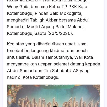
c
at
e
ar
Weny Gaib, bersama Ketua TP PKK Kota
e
s
a
e
Kotamobagu, Rindah Gaib Mokoginta,
b
A
d
menghadiri Tabligh Akbar bersama Abdul
o
p
s
Somad di Masjid Agung Baitul Makmur,
o
p
Kotamobagu, Sabtu (23/5/2026).
k
Kegiatan yang dihadiri ribuan umat Islam
tersebut berlangsung khidmat dan penuh
antusiasme. Dalam sambutannya, Wali Kota
menyampaikan ucapan selamat datang kepada
Abdul Somad dan Tim Sahabat UAS yang
hadir di Kota Kotamobagu.