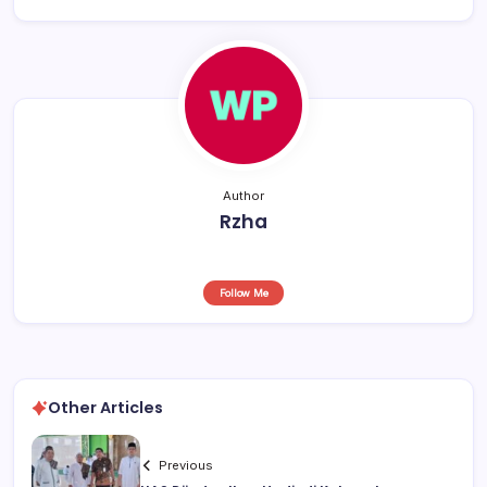
o
p
s
o
p
k
Author
Rzha
Follow Me
Other Articles
Previous