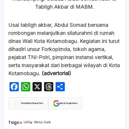
Tabligh Akbar di MABM.
Usai tabligh akbar, Abdul Somad bersama
rombongan melanjutkan silaturahmi di rumah
dinas Wali Kota Kotamobagu. Kegiatan ini turut
dihadiri unsur Forkopimda, tokoh agama,
pejabat TNI-Polri, pimpinan instansi vertikal,
serta masyarakat dari berbagai wilayah di Kota
Kotamobagu.
(advertorial)
F
W
X
T
S
a
h
hr
h
c
at
e
ar
Terverifikasi Dewan Pers
Ikuti di Google News
e
s
a
e
b
A
d
Tags:
UAS
Weny Gaib