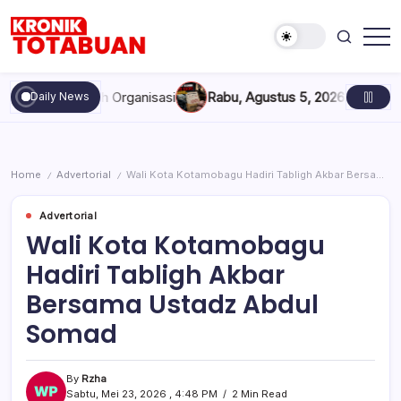
Skip
to
content
Berita
Kronik
Terkini
Totabuan
hari
ah Organisasi
Rabu, Agustus 5, 2026 , 11:44 AM
Anak Kadis Di
Daily News
ini
Kronik
Totabuan
Home
Advertorial
Wali Kota Kotamobagu Hadiri Tabligh Akbar Bersama Ustadz Abdul Somad
/
/
Advertorial
Wali Kota Kotamobagu
Hadiri Tabligh Akbar
Bersama Ustadz Abdul
Somad
By
Rzha
Sabtu, Mei 23, 2026 , 4:48 PM
2 Min Read