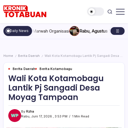
Skip
to
content
Berita
Kronik
Terkini
Totabuan
hari
kan, dan Marwah Organisasi
Rabu, Agustus 5, 2026 , 11:44 AM
Daily News
ini
Kronik
Totabuan
Home
Berita Daerah
Wali Kota Kotamobagu Lantik Pj Sangadi Desa Moyag Tampoan
/
/
Berita Daerah
Berita Kotamobagu
Wali Kota Kotamobagu
Lantik Pj Sangadi Desa
Moyag Tampoan
By
Rzha
Rabu, Juni 17, 2026 , 3:53 PM
1 Min Read