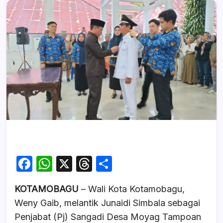
F
W
X
T
S
a
h
hr
h
KOTAMOBAGU
– Wali Kota Kotamobagu,
c
at
e
ar
Weny Gaib, melantik Junaidi Simbala sebagai
e
s
a
e
Penjabat (Pj) Sangadi Desa Moyag Tampoan