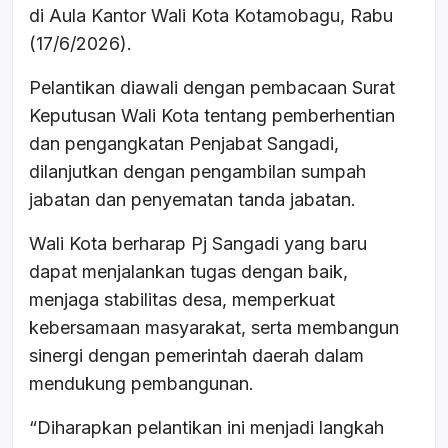
b
A
d
di Aula Kantor Wali Kota Kotamobagu, Rabu
o
p
s
(17/6/2026).
o
p
Pelantikan diawali dengan pembacaan Surat
k
Keputusan Wali Kota tentang pemberhentian
dan pengangkatan Penjabat Sangadi,
dilanjutkan dengan pengambilan sumpah
jabatan dan penyematan tanda jabatan.
Wali Kota berharap Pj Sangadi yang baru
dapat menjalankan tugas dengan baik,
menjaga stabilitas desa, memperkuat
kebersamaan masyarakat, serta membangun
sinergi dengan pemerintah daerah dalam
mendukung pembangunan.
“Diharapkan pelantikan ini menjadi langkah