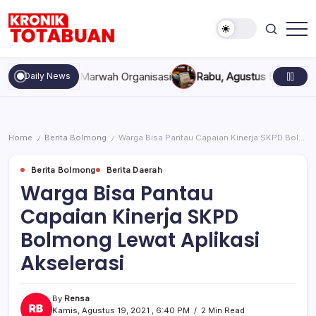
Skip
to
content
Berita
Kronik
Terkini
Totabuan
hari
kan, dan Marwah Organisasi
Rabu, Agustus 5, 2026 , 11:44 A
Daily News
ini
Kronik
Totabuan
Home
Berita Bolmong
Warga Bisa Pantau Capaian Kinerja SKPD Bolmong Lewat Aplikasi Akselerasi
/
/
Berita Bolmong
Berita Daerah
Warga Bisa Pantau
Capaian Kinerja SKPD
Bolmong Lewat Aplikasi
Akselerasi
By
Rensa
Kamis, Agustus 19, 2021 , 6:40 PM
2 Min Read