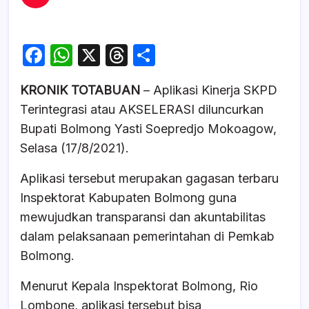
F
W
X
T
S
a
h
hr
h
KRONIK TOTABUAN
– Aplikasi Kinerja SKPD
c
at
e
ar
Terintegrasi atau AKSELERASI diluncurkan
e
s
a
e
Bupati Bolmong Yasti Soepredjo Mokoagow,
b
A
d
Selasa (17/8/2021).
o
p
s
Aplikasi tersebut merupakan gagasan terbaru
o
p
Inspektorat Kabupaten Bolmong guna
k
mewujudkan transparansi dan akuntabilitas
dalam pelaksanaan pemerintahan di Pemkab
Bolmong.
Menurut Kepala Inspektorat Bolmong, Rio
Lombone, aplikasi tersebut bisa