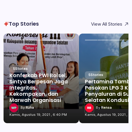
Top Stories
View All Stories
5
Stories
Konferkab PWI Bolsel,
5
Stories
Sintya Berpesan Jaga
Pertamina Tamb
Integritas,
Pasokan LPG 3 Kg
Kekompakan, dan
Penyaluran di Su
Marwah Organisasi
Selatan Kondusif
By
Rzha
By
Rensa
Kamis, Agustus 19, 2021 , 6:40 PM
Kamis, Agustus 19, 2021 , 6