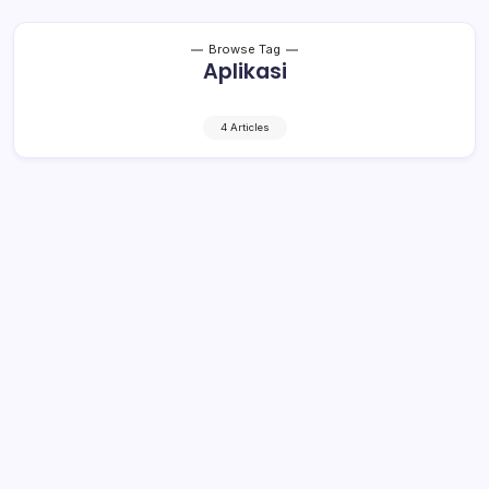
Browse Tag
Aplikasi
4 Articles
Warga Bisa Pantau Capaian Kinerja
SKPD Bolmong Lewat Aplikasi
Akselerasi
2 Min Read
By
Rensa
KRONIK TOTABUAN – Aplikasi Kinerja SKPD Terintegrasi
atau AKSELERASI diluncurkan Bupati Bolmong Yasti