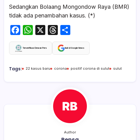
Sedangkan Bolaang Mongondow Raya (BMR)
tidak ada penambahan kasus. (*)
F
W
X
T
S
a
h
hr
h
c
at
e
ar
Terverifikasi Dewan Pers
Ikuti di Google News
e
s
a
e
b
A
d
Tags:
22 kasus baru
corona
positif corona di sulut
sulut
o
p
s
o
p
k
Author
Rensa