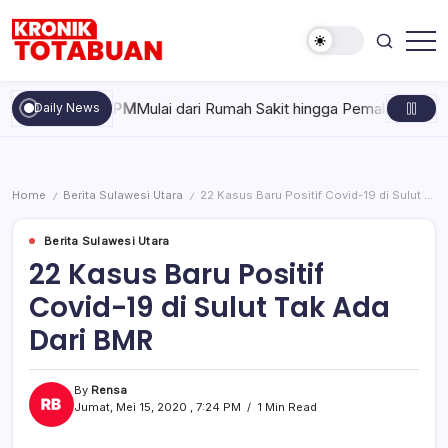
Skip
to
content
Berita
Kronik
Terkini
Totabuan
hari
026 , 12:56 PM
Mulai dari Rumah Sakit hingga Pemakaman, Wali K
Daily News
ini
Kronik
Totabuan
Home
Berita Sulawesi Utara
22 Kasus Baru Positif Covid-19 di Sulut Tak Ada Dari BMR
/
/
Berita Sulawesi Utara
22 Kasus Baru Positif
Covid-19 di Sulut Tak Ada
Dari BMR
By
Rensa
Jumat, Mei 15, 2020 , 7:24 PM
1 Min Read