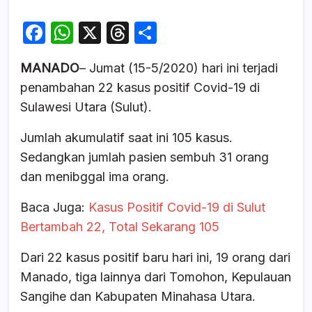
F
W
X
T
S
a
h
hr
h
MANADO
– Jumat (15-5/2020) hari ini terjadi
c
at
e
ar
penambahan 22 kasus positif Covid-19 di
e
s
a
e
Sulawesi Utara (Sulut).
b
A
d
Jumlah akumulatif saat ini 105 kasus.
o
p
s
Sedangkan jumlah pasien sembuh 31 orang
o
p
dan menibggal ima orang.
k
Baca Juga:
Kasus Positif Covid-19 di Sulut
Bertambah 22, Total Sekarang 105
Dari 22 kasus positif baru hari ini, 19 orang dari
Manado, tiga lainnya dari Tomohon, Kepulauan
Sangihe dan Kabupaten Minahasa Utara.