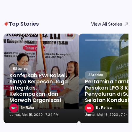
Top Stories
View All Stories
5
Stories
Konferkab PWI Bolsel,
5
Stories
Sintya Berpesan Jaga
Pertamina Tamb
Integritas,
Pasokan LPG 3 Kg
Kekompakan, dan
Penyaluran di Su
Marwah Organisasi
Selatan Kondusif
By
Rzha
By
Rensa
Jumat, Mei 15, 2020 , 7:24 PM
Jumat, Mei 15, 2020 , 7:24 