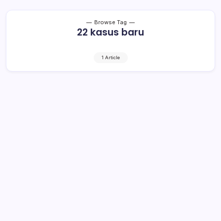
Browse Tag
22 kasus baru
1 Article
22 Kasus Baru Positif Covid-19 di Sulut
Tak Ada Dari BMR
1 Min Read
By
Rensa
MANADO– Jumat (15-5/2020) hari ini terjadi penambahan
22 kasus positif Covid-19 di Sulawesi Utara (Sulut).
Jumlah akumulatif saat ini 105 kasus. Sedangkan jumlah