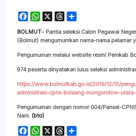
F
W
X
T
S
a
h
hr
h
BOLMUT
– Pantia seleksi Calon Pegawai Neg
c
at
e
ar
(Bolmut) mengumumkan nama-nama pelamar yang
e
s
a
e
b
A
d
Pengumuman melalui website resmi Pemkab Bol
o
p
s
974 peserta dinyatakan lulus seleksi administra
o
p
k
https://www.bolmutkab.go.id/2019/12/15/pengu
administrasi-cpns-bolaang-mongondow-utara-
Pengumuman dengan nomor 004/Pansel-CPNS/XI
Nani.
(bto)
F
W
X
T
S