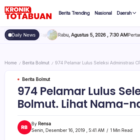
Skip
to
Berita Trending
Nasional
Daerah
content
Berita
Kronik
Terkini
hari
Totabuan
erima Gaji
Daily News
Rabu, Agustus 5, 2026 , 7:30 AM
Pertamina Tambah
ini
Kronik
Totabuan
Home
Berita Bolmut
974 Pelamar Lulus Seleksi Administrasi C
/
/
Berita Bolmut
974 Pelamar Lulus Sel
Bolmut. Lihat Nama-na
By
Rensa
Senin, Desember 16, 2019 , 5:41 AM
1 Min Read