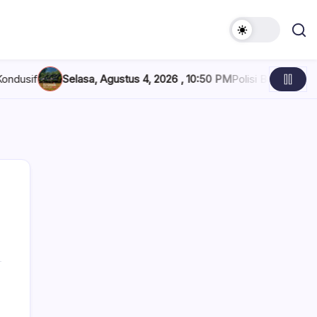
Selasa, Agustus 4, 2026 , 10:50 PM
Polisi Belum Beri Penjelasa