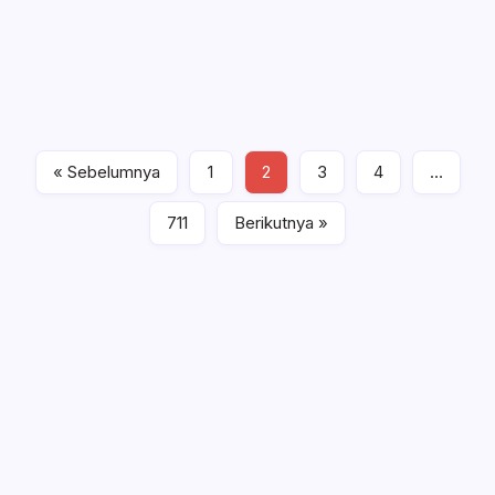
Rakyat Daerah (DPRD) Kabupaten Bolaang Mongondow
Selatan (Bolsel) menggelar Rapat Paripurna Istimewa
dalam rangka memperingati Hari Ulang Tahun (HUT) ke-
18 Kabupaten Bolsel di…
Baca Selengkapnya
« Sebelumnya
1
2
3
4
…
Berita Bolsel
Berita Daerah
Selasa, Juli 21, 2026 , 8:31 PM
711
Berikutnya »