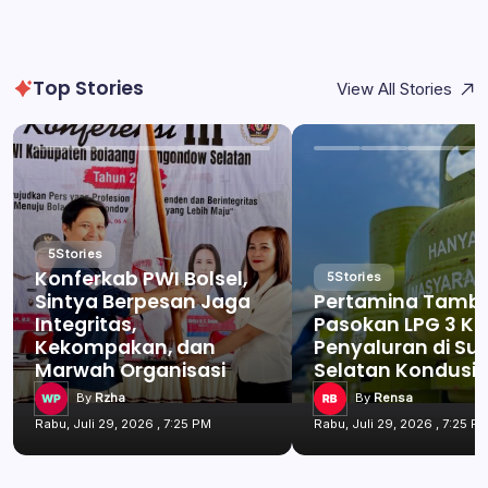
Top Stories
View All Stories
5
Stories
Konferkab PWI Bolsel,
5
Stories
Sintya Berpesan Jaga
Pertamina Tamb
Integritas,
Pasokan LPG 3 Kg
Kekompakan, dan
Penyaluran di Su
Marwah Organisasi
Selatan Kondusif
By
Rzha
By
Rensa
Rabu, Juli 29, 2026 , 7:25 PM
Rabu, Juli 29, 2026 , 7:25 P