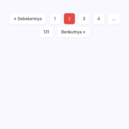
Baca Selengkapnya
« Sebelumnya
1
2
3
4
…
Berita Politik
Kamis, Juni 12, 2025 , 3:45 PM
131
Berikutnya »
Drag Race di Upai Makan Korban, 16
Orang Jadi Korban, Enam Meninggal
Dunia