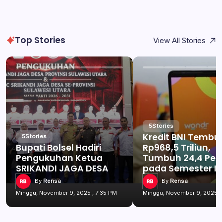
Top Stories
View All Stories
5
Stories
Kredit BNI Tembu
5
Stories
Bupati Bolsel Hadiri
Rp968,5 Triliun,
Pengukuhan Ketua
Tumbuh 24,4 Per
SRIKANDI JAGA DESA
pada Semester I 
By
Rensa
By
Rensa
Minggu, November 9, 2025 , 7:35 PM
Minggu, November 9, 2025 ,