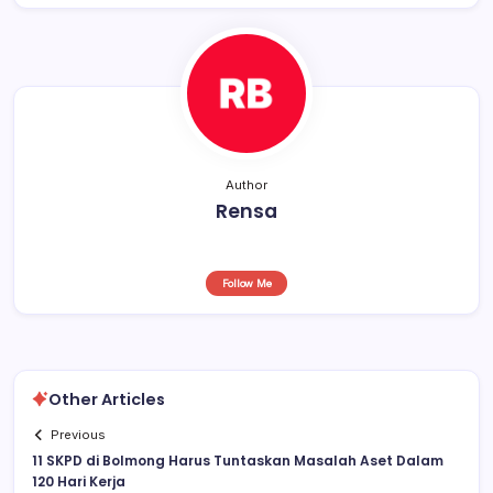
o
p
k
Author
Rensa
Follow Me
Other Articles
Previous
11 SKPD di Bolmong Harus Tuntaskan Masalah Aset Dalam
120 Hari Kerja