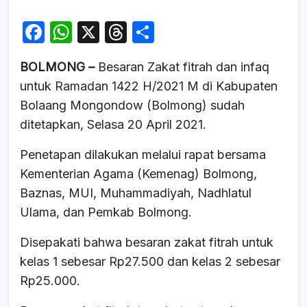
F
W
X
T
S
a
h
hr
h
BOLMONG –
Besaran Zakat fitrah dan infaq
c
at
e
ar
untuk Ramadan 1422 H/2021 M di Kabupaten
e
s
a
e
Bolaang Mongondow (Bolmong) sudah
b
A
d
ditetapkan, Selasa 20 April 2021.
o
p
s
Penetapan dilakukan melalui rapat bersama
o
p
Kementerian Agama (Kemenag) Bolmong,
k
Baznas, MUI, Muhammadiyah, Nadhlatul
Ulama, dan Pemkab Bolmong.
Disepakati bahwa besaran zakat fitrah untuk
kelas 1 sebesar Rp27.500 dan kelas 2 sebesar
Rp25.000.