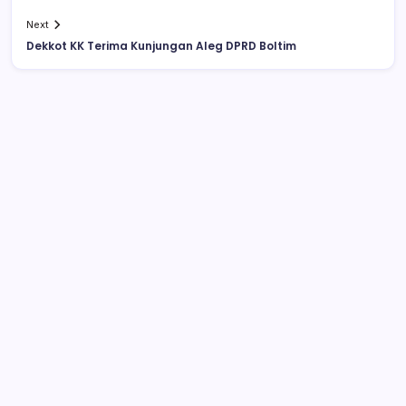
Next
Dekkot KK Terima Kunjungan Aleg DPRD Boltim
Kredit BNI Tembus Rp968,5 Triliun,
Tumbuh 24,4 Persen pada Semester I
2026