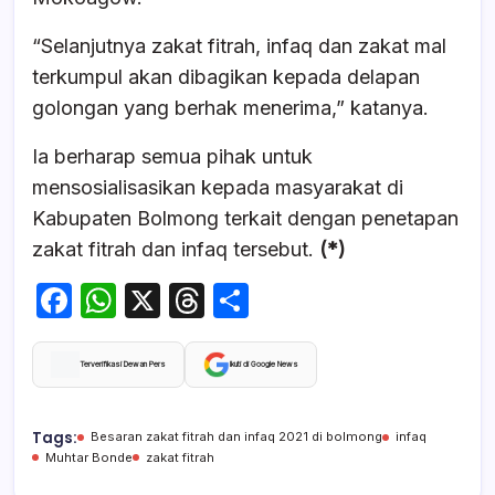
“Selanjutnya zakat fitrah, infaq dan zakat mal
terkumpul akan dibagikan kepada delapan
golongan yang berhak menerima,” katanya.
Ia berharap semua pihak untuk
mensosialisasikan kepada masyarakat di
Kabupaten Bolmong terkait dengan penetapan
zakat fitrah dan infaq tersebut.
(*)
F
W
X
T
S
a
h
hr
h
c
at
e
ar
Terverifikasi Dewan Pers
Ikuti di Google News
e
s
a
e
b
A
d
Tags:
Besaran zakat fitrah dan infaq 2021 di bolmong
infaq
Muhtar Bonde
zakat fitrah
o
p
s