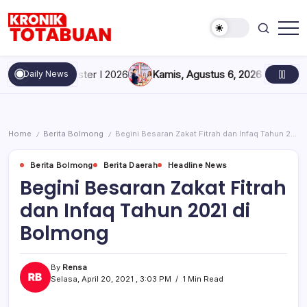
Skip
to
content
Berita
Kronik
Terkini
Totabuan
hari
pada Semester I 2026
Kamis, Agustus 6, 2026 , 8:05 PM
Konfe
Daily News
ini
Kronik
Totabuan
Home
Berita Bolmong
Begini Besaran Zakat Fitrah dan Infaq Tahun 2021 di Bolmong
/
/
Berita Bolmong
Berita Daerah
Headline News
Begini Besaran Zakat Fitrah
dan Infaq Tahun 2021 di
Bolmong
By
Rensa
Selasa, April 20, 2021 , 3:03 PM
1 Min Read