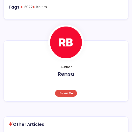
b
A
d
Tags:
2022
boltim
o
p
s
o
p
k
Author
Rensa
Follow Me
Other Articles