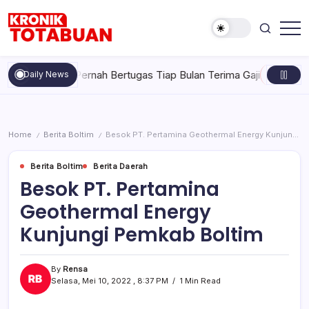
Skip
to
content
Berita
Kronik
Terkini
Totabuan
hari
iduga Tak Pernah Bertugas Tiap Bulan Terima Gaji
Rabu, Agust
Daily News
ini
Kronik
Totabuan
Home
Berita Boltim
Besok PT. Pertamina Geothermal Energy Kunjungi Pemkab Boltim
/
/
Berita Boltim
Berita Daerah
Besok PT. Pertamina
Geothermal Energy
Kunjungi Pemkab Boltim
By
Rensa
Selasa, Mei 10, 2022 , 8:37 PM
1 Min Read