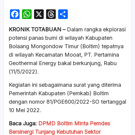
F
W
X
T
S
a
h
hr
h
KRONIK TOTABUAN –
Dalam rangka ekplorasi
c
at
e
ar
potensi panas bumi di wilayah Kabupaten
e
s
a
e
Bolaang Mongondow Timur (Boltim) tepatnya
b
A
d
di wilayah Kecamatan Mooat, PT. Pertamina
o
p
s
Geothermal Energy bakal berkunjung, Rabu
o
p
(11/5/2022).
k
Kegiatan ini sebagaimana surat yang diterima
Pemerintah Kabupaten (Pemkab) Boltim
dengan nomor 81/PGE600/2022-SO tertanggal
10 Mei 2022.
Baca Juga:
DPMD Boltim Minta Pemdes
Bersinergi Tunjang Kebutuhan Sektor