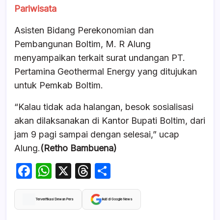
Pariwisata
Asisten Bidang Perekonomian dan
Pembangunan Boltim, M. R Alung
menyampaikan terkait surat undangan PT.
Pertamina Geothermal Energy yang ditujukan
untuk Pemkab Boltim.
“Kalau tidak ada halangan, besok sosialisasi
akan dilaksanakan di Kantor Bupati Boltim, dari
jam 9 pagi sampai dengan selesai,” ucap
Alung.
(Retho Bambuena)
F
W
X
T
S
a
h
hr
h
c
at
e
ar
Terverifikasi Dewan Pers
Ikuti di Google News
e
s
a
e