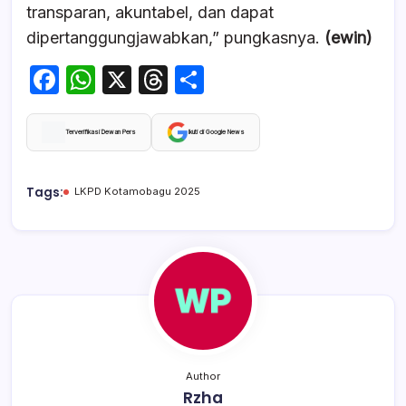
transparan, akuntabel, dan dapat
dipertanggungjawabkan,” pungkasnya.
(ewin)
F
W
X
T
S
a
h
hr
h
c
at
e
ar
Terverifikasi Dewan Pers
Ikuti di Google News
e
s
a
e
b
A
d
Tags:
LKPD Kotamobagu 2025
o
p
s
o
p
k
Author
Rzha