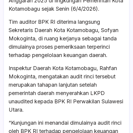
Anggaran 2025 di lingkungan Pemerintah Kota
o
p
Kotamobagu sejak Senin (6/4/2026).
k
Tim auditor BPK RI diterima langsung
Sekretaris Daerah Kota Kotamobagu, Sofyan
Mokoginta, di ruang kerjanya sebagai tanda
dimulainya proses pemeriksaan terperinci
terhadap pengelolaan keuangan daerah.
Inspektur Daerah Kota Kotamobagu, Rahfan
Mokoginta, mengatakan audit rinci tersebut
merupakan tahapan lanjutan setelah
pemerintah daerah menyerahkan LKPD
unaudited kepada BPK RI Perwakilan Sulawesi
Utara.
“Kunjungan ini menandai dimulainya audit rinci
oleh BPK RI terhadap pengelolaan keuangan