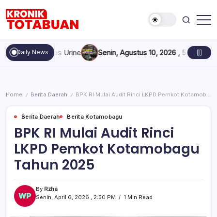
Skip
to
content
Berita
Kronik
Terkini
Totabuan
hari
DPRD Dites Urine
Senin, Agustus 10, 2026 , 5:10 PM
Pebalap Ti
Daily News
ini
Kronik
Totabuan
Home
Berita Daerah
BPK RI Mulai Audit Rinci LKPD Pemkot Kotamobagu Tahun 2025
/
/
Berita Daerah
Berita Kotamobagu
BPK RI Mulai Audit Rinci
LKPD Pemkot Kotamobagu
Tahun 2025
By
Rzha
Senin, April 6, 2026 , 2:50 PM
1 Min Read