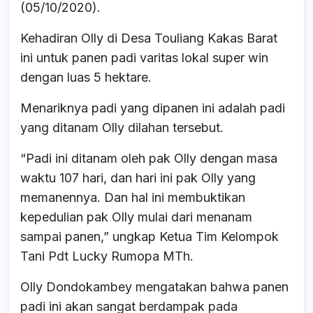
o
p
s
(05/10/2020).
o
p
Kehadiran Olly di Desa Touliang Kakas Barat
k
ini untuk panen padi varitas lokal super win
dengan luas 5 hektare.
Menariknya padi yang dipanen ini adalah padi
yang ditanam Olly dilahan tersebut.
“Padi ini ditanam oleh pak Olly dengan masa
waktu 107 hari, dan hari ini pak Olly yang
memanennya. Dan hal ini membuktikan
kepedulian pak Olly mulai dari menanam
sampai panen,” ungkap Ketua Tim Kelompok
Tani Pdt Lucky Rumopa MTh.
Olly Dondokambey mengatakan bahwa panen
padi ini akan sangat berdampak pada