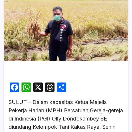
F
W
X
T
S
a
h
hr
h
SULUT – Dalam kapasitas Ketua Majelis
c
at
e
ar
Pekerja Harian (MPH) Persatuan Gereja-gereja
e
s
a
e
di Indinesia (PGI) Olly Dondokambey SE
b
A
d
diundang Kelompok Tani Kakas Raya, Senin