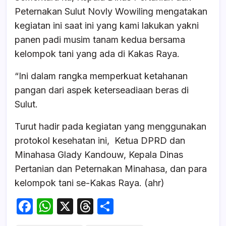
Peternakan Sulut Novly Wowiling mengatakan
kegiatan ini saat ini yang kami lakukan yakni
panen padi musim tanam kedua bersama
kelompok tani yang ada di Kakas Raya.
“Ini dalam rangka memperkuat ketahanan
pangan dari aspek keterseadiaan beras di
Sulut.
Turut hadir pada kegiatan yang menggunakan
protokol kesehatan ini, Ketua DPRD dan
Minahasa Glady Kandouw, Kepala Dinas
Pertanian dan Peternakan Minahasa, dan para
kelompok tani se-Kakas Raya. (ahr)
F
W
X
T
S
a
h
hr
h