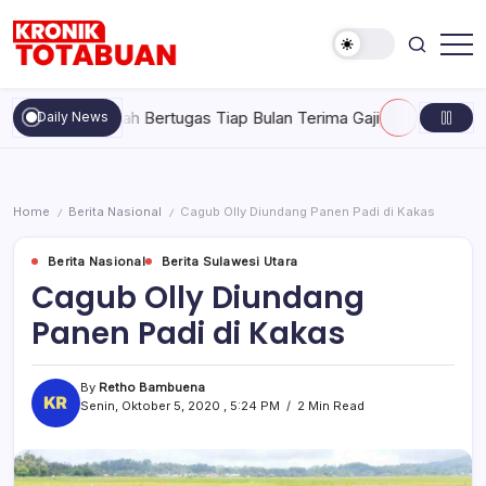
Skip
to
content
Berita
Kronik
Terkini
Totabuan
hari
ak Pernah Bertugas Tiap Bulan Terima Gaji
Rabu, Agustus 5, 
Daily News
ini
Kronik
Totabuan
Home
Berita Nasional
Cagub Olly Diundang Panen Padi di Kakas
/
/
Berita Nasional
Berita Sulawesi Utara
Cagub Olly Diundang
Panen Padi di Kakas
By
Retho Bambuena
Senin, Oktober 5, 2020 , 5:24 PM
2 Min Read