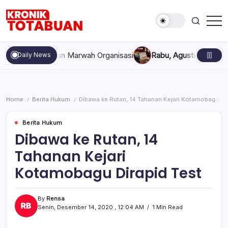
Skip
to
content
Berita
Kronik
Terkini
Totabuan
hari
ompakan, dan Marwah Organisasi
Rabu, Agustus 5, 2026 , 11:
Daily News
ini
Kronik
Totabuan
Home
Berita Hukum
Dibawa ke Rutan, 14 Tahanan Kejari Kotamobagu Dirapid Test
/
/
Berita Hukum
Dibawa ke Rutan, 14
Tahanan Kejari
Kotamobagu Dirapid Test
By
Rensa
Senin, Desember 14, 2020 , 12:04 AM
1 Min Read