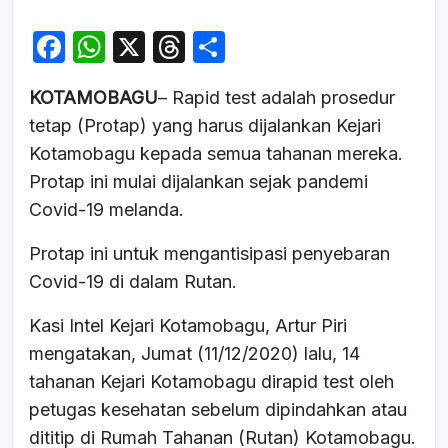
F
W
X
T
S
a
h
hr
h
KOTAMOBAGU
– Rapid test adalah prosedur
c
at
e
ar
tetap (Protap) yang harus dijalankan Kejari
e
s
a
e
Kotamobagu kepada semua tahanan mereka.
b
A
d
Protap ini mulai dijalankan sejak pandemi
o
p
s
Covid-19 melanda.
o
p
Protap ini untuk mengantisipasi penyebaran
k
Covid-19 di dalam Rutan.
Kasi Intel Kejari Kotamobagu, Artur Piri
mengatakan, Jumat (11/12/2020) lalu, 14
tahanan Kejari Kotamobagu dirapid test oleh
petugas kesehatan sebelum dipindahkan atau
dititip di Rumah Tahanan (Rutan) Kotamobagu.