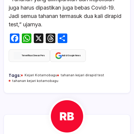
juga harus dipastikan juga bebas Covid-19.
Jadi semua tahanan termasuk dua kali dirapid
test,” ujarnya.
F
W
X
T
S
a
h
hr
h
c
at
e
ar
Terverifikasi Dewan Pers
Ikuti di Google News
e
s
a
e
b
A
d
Tags:
Kejari Kotamobagu
tahanan kejari dirapid test
tahanan kejari kotamobagu
o
p
s
o
p
k