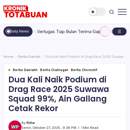
Skip
to
content
Berita
Kronik
Terkini
Totabuan
hari
ak Pernah Bertugas Tiap Bulan Terima Gaji
Rabu, Agustus 5, 
Daily News
ini
Kronik
Totabuan
Home
Berita Daerah
Dua Kali Naik Podium di Drag Race 2025 Suwawa Squad 99%, Ain Gallang Cetak Rekor
/
/
Berita Daerah
Berita Olahraga
Berita Otomotif
Dua Kali Naik Podium di
Drag Race 2025 Suwawa
Squad 99%, Ain Gallang
Cetak Rekor
By
Rzha
Senin, Oktober 27, 2025 , 9:38 PM
1 Min Read