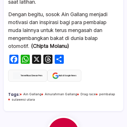
saat latihan.
Dengan begitu, sosok Ain Gallang menjadi
motivasi dan inspirasi bagi para pembalap
muda lainnya untuk terus mengasah dan
mengembangkan bakat di dunia balap
otomotif.
(Chipta Molanu)
F
W
X
T
S
a
h
hr
h
c
at
e
ar
Terverifikasi Dewan Pers
Ikuti di Google News
e
s
a
e
b
A
d
Tags:
Ain Gallang
Ainurahman Gallang
Drag race
pembalap
sulawesi utara
o
p
s
o
p
k