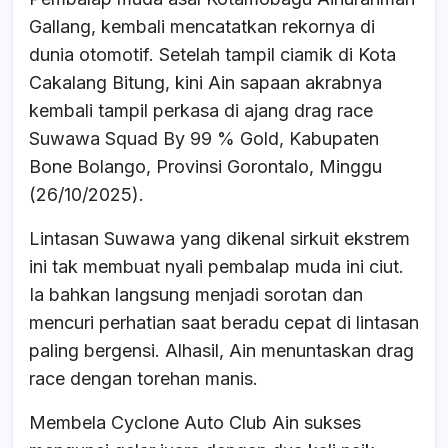
e
s
a
e
Gallang, kembali mencatatkan rekornya di
b
A
d
dunia otomotif. Setelah tampil ciamik di Kota
o
p
s
Cakalang Bitung, kini Ain sapaan akrabnya
o
p
kembali tampil perkasa di ajang drag race
k
Suwawa Squad By 99 % Gold, Kabupaten
Bone Bolango, Provinsi Gorontalo, Minggu
(26/10/2025).
Lintasan Suwawa yang dikenal sirkuit ekstrem
ini tak membuat nyali pembalap muda ini ciut.
Ia bahkan langsung menjadi sorotan dan
mencuri perhatian saat beradu cepat di lintasan
paling bergensi. Alhasil, Ain menuntaskan drag
race dengan torehan manis.
Membela Cyclone Auto Club Ain sukses