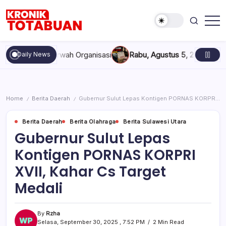
Skip
to
content
Berita
Kronik
Terkini
Totabuan
hari
dan Marwah Organisasi
Rabu, Agustus 5, 2026 , 11:44 AM
Anak 
Daily News
ini
Kronik
Totabuan
Home
Berita Daerah
Gubernur Sulut Lepas Kontigen PORNAS KORPRI XVII, Kahar Cs Target Medali
/
/
Berita Daerah
Berita Olahraga
Berita Sulawesi Utara
Gubernur Sulut Lepas
Kontigen PORNAS KORPRI
XVII, Kahar Cs Target
Medali
By
Rzha
Selasa, September 30, 2025 , 7:52 PM
2 Min Read