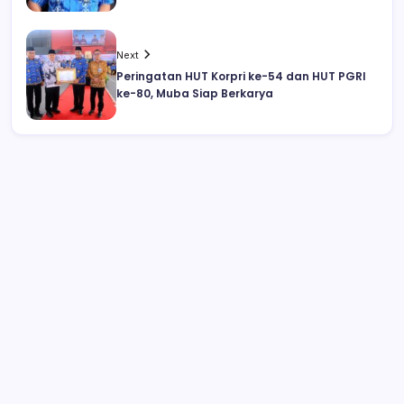
Next
Peringatan HUT Korpri ke-54 dan HUT PGRI
ke-80, Muba Siap Berkarya
Wabup Deddy Minta ASN Bolsel Bijak