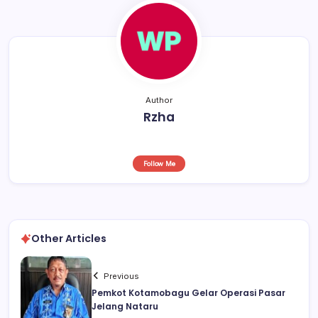
o
p
k
Author
Rzha
Follow Me
Other Articles
Previous
Pemkot Kotamobagu Gelar Operasi Pasar
Jelang Nataru