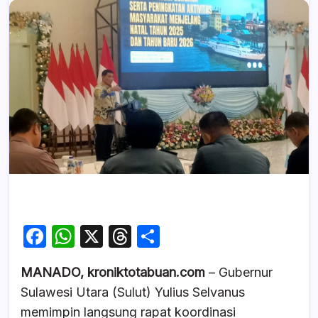
F
W
X
T
S
a
h
hr
h
MANADO, kroniktotabuan.com
– Gubernur
c
at
e
ar
Sulawesi Utara (Sulut) Yulius Selvanus
e
s
a
e
memimpin langsung rapat koordinasi