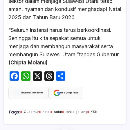
sektor dalam menjaga Sulawesi Utara tetap
aman, nyaman dan kondusif menghadapi Natal
2025 dan Tahun Baru 2026.
“Seluruh instansi harus terus berkoordinasi.
Sehingga itu kita sepakat semua untuk
menjaga dan membangun masyarakat serta
membangun Sulawesi Utara,”tandas Gubernur.
(Chipta Molanu)
F
W
X
T
S
a
h
hr
h
c
at
e
ar
Terverifikasi Dewan Pers
Ikuti di Google News
e
s
a
e
b
A
d
Tags:
Gubernur
natal
sulut
tahlis gallang
YSK
o
p
s