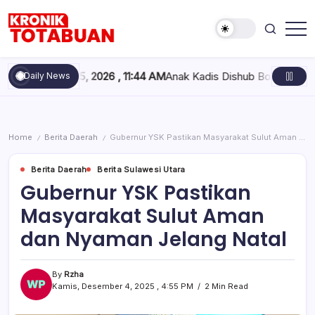
Skip
to
content
Berita
Kronik
Terkini
Totabuan
hari
ustus 5, 2026 , 11:44 AM
Anak Kadis Dishub Bolsel Tercatat sebag
Daily News
ini
Kronik
Totabuan
Home
Berita Daerah
Gubernur YSK Pastikan Masyarakat Sulut Aman dan Nyaman Jelang Natal
/
/
Berita Daerah
Berita Sulawesi Utara
Gubernur YSK Pastikan
Masyarakat Sulut Aman
dan Nyaman Jelang Natal
By
Rzha
Kamis, Desember 4, 2025 , 4:55 PM
2 Min Read