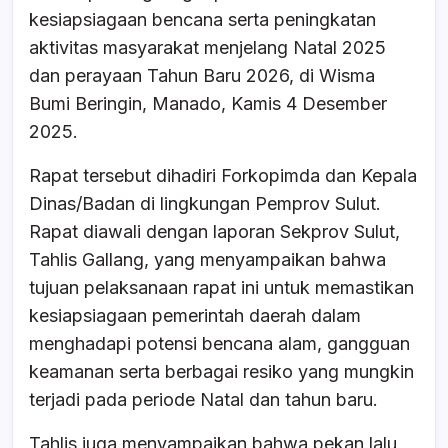
b
A
d
kesiapsiagaan bencana serta peningkatan
o
p
s
aktivitas masyarakat menjelang Natal 2025
o
p
dan perayaan Tahun Baru 2026, di Wisma
k
Bumi Beringin, Manado, Kamis 4 Desember
2025.
Rapat tersebut dihadiri Forkopimda dan Kepala
Dinas/Badan di lingkungan Pemprov Sulut.
Rapat diawali dengan laporan Sekprov Sulut,
Tahlis Gallang, yang menyampaikan bahwa
tujuan pelaksanaan rapat ini untuk memastikan
kesiapsiagaan pemerintah daerah dalam
menghadapi potensi bencana alam, gangguan
keamanan serta berbagai resiko yang mungkin
terjadi pada periode Natal dan tahun baru.
Tahlis juga menyampaikan bahwa pekan lalu