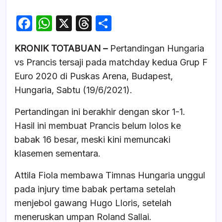
F
W
X
T
S
a
h
hr
h
KRONIK TOTABUAN –
Pertandingan Hungaria
c
at
e
ar
vs Prancis tersaji pada matchday kedua Grup F
e
s
a
e
Euro 2020 di Puskas Arena, Budapest,
b
A
d
Hungaria, Sabtu (19/6/2021).
o
p
s
Pertandingan ini berakhir dengan skor 1-1.
o
p
Hasil ini membuat Prancis belum lolos ke
k
babak 16 besar, meski kini memuncaki
klasemen sementara.
Attila Fiola membawa Timnas Hungaria unggul
pada injury time babak pertama setelah
menjebol gawang Hugo Lloris, setelah
meneruskan umpan Roland Sallai.