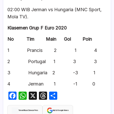
02:00 WIB Jerman vs Hungaria (MNC Sport,
Mola TV).
Klasemen Grup F Euro 2020
No Tim Main Gol Poin
1 Prancis 2 1 4
2 Portugal 1 3 3
3 Hungaria 2 -3 1
4 Jerman 1 -1 0
F
W
X
T
S
a
h
hr
h
c
at
e
ar
Terverifikasi Dewan Pers
Ikuti di Google News