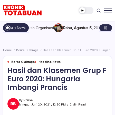
Skip
to
content
Berita
Kronik
Terkini
Totabuan
hari
, dan Marwah Organisasi
Rabu, Agustus 5, 2026 , 11:44 AM
Ana
Daily News
ini
Kronik
Totabuan
Home
Berita Olahraga
Hasil dan Klasemen Grup F Euro 2020: Hungaria Imbangi Prancis
/
/
Berita Olahraga
Headline News
Hasil dan Klasemen Grup F
Euro 2020: Hungaria
Imbangi Prancis
By
Rensa
Minggu, Juni 20, 2021 , 12:20 PM
2 Min Read