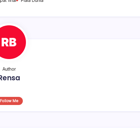
at final
Piala Dunia
Author
Rensa
Follow Me