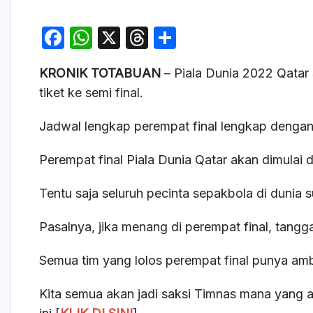
F
W
X
T
S
a
h
hr
h
KRONIK TOTABUAN
– Piala Dunia 2022 Qatar
c
at
e
ar
tiket ke semi final.
e
s
a
e
b
A
d
Jadwal lengkap perempat final lengkap dengan link
o
p
s
Perempat final Piala Dunia Qatar akan dimulai 
o
p
k
Tentu saja seluruh pecinta sepakbola di dunia 
Pasalnya, jika menang di perempat final, tangg
Semua tim yang lolos perempat final punya ambi
Kita semua akan jadi saksi Timnas mana yang ak