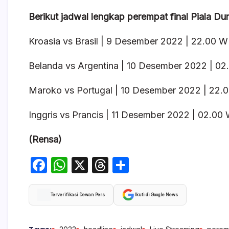
Berikut jadwal lengkap perempat final Piala Du
Kroasia vs Brasil | 9 Desember 2022 | 22.00 W
Belanda vs Argentina | 10 Desember 2022 | 02.
Maroko vs Portugal | 10 Desember 2022 | 22.
Inggris vs Prancis | 11 Desember 2022 | 02.00 
(Rensa)
F
W
X
T
S
a
h
hr
h
c
at
e
ar
Terverifikasi Dewan Pers
Ikuti di Google News
e
s
a
e