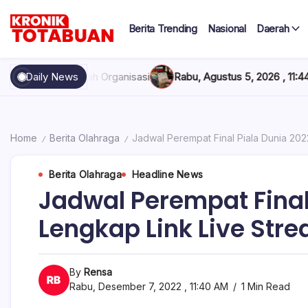
Skip
to
Berita Trending
Nasional
Daerah
content
Berita
Kronik
Terkini
hari
Totabuan
rwah Organisasi
Daily News
Rabu, Agustus 5, 2026 , 11:44 AM
Anak Kadis 
ini
Kronik
Totabuan
Home
Berita Olahraga
Jadwal Perempat Final Piala Dunia 202
/
/
Berita Olahraga
Headline News
Jadwal Perempat Final
Lengkap Link Live Str
By
Rensa
Rabu, Desember 7, 2022 , 11:40 AM
1 Min Read