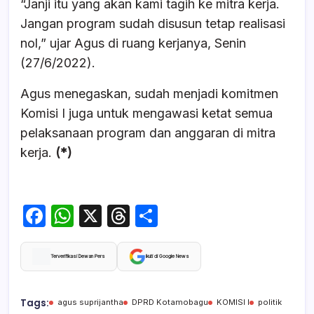
“Janji itu yang akan kami tagih ke mitra kerja.
Jangan program sudah disusun tetap realisasi
nol,” ujar Agus di ruang kerjanya, Senin
(27/6/2022).
Agus menegaskan, sudah menjadi komitmen
Komisi I juga untuk mengawasi ketat semua
pelaksanaan program dan anggaran di mitra
kerja.
(*)
F
W
X
T
S
a
h
hr
h
c
at
e
ar
Terverifikasi Dewan Pers
Ikuti di Google News
e
s
a
e
b
A
d
Tags:
agus suprijantha
DPRD Kotamobagu
KOMISI I
politik