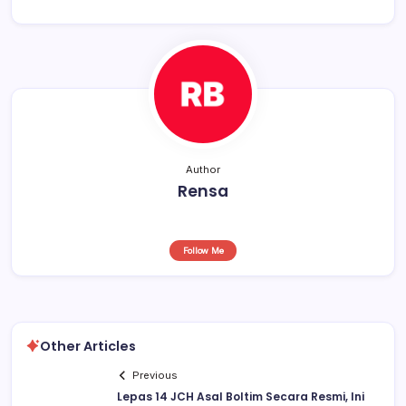
o
p
s
o
p
k
Author
Rensa
Follow Me
Other Articles
Previous
Lepas 14 JCH Asal Boltim Secara Resmi, Ini