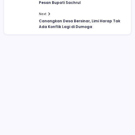
Pesan Bupati Sachrul
Next
Canangkan Desa Bersinar, Limi Harap Tak
Ada Konflik Lagi di Dumoga
Drag Race di Upai Makan Korban, 16
Orang Jadi Korban, Enam Meninggal