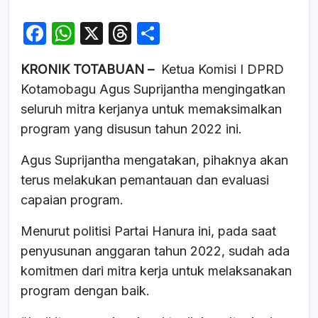
F
W
X
T
S
a
h
hr
h
KRONIK TOTABUAN –
Ketua Komisi I DPRD
c
at
e
ar
Kotamobagu Agus Suprijantha mengingatkan
e
s
a
e
seluruh mitra kerjanya untuk memaksimalkan
b
A
d
program yang disusun tahun 2022 ini.
o
p
s
Agus Suprijantha mengatakan, pihaknya akan
o
p
terus melakukan pemantauan dan evaluasi
k
capaian program.
Menurut politisi Partai Hanura ini, pada saat
penyusunan anggaran tahun 2022, sudah ada
komitmen dari mitra kerja untuk melaksanakan
program dengan baik.