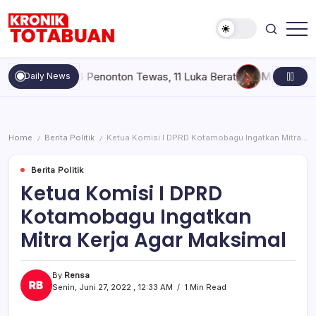
Skip
to
content
Berita
Kronik
Terkini
Totabuan
hari
ace Upai, 6 Penonton Tewas, 11 Luka Berat
Minggu, Agustus 
Daily News
ini
Kronik
Totabuan
Home
Berita Politik
Ketua Komisi I DPRD Kotamobagu Ingatkan Mitra Kerja Agar Maksimal
/
/
Berita Politik
Ketua Komisi I DPRD
Kotamobagu Ingatkan
Mitra Kerja Agar Maksimal
By
Rensa
Senin, Juni 27, 2022 , 12:33 AM
1 Min Read