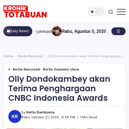
Skip
to
content
Berita
Kronik
Terkini
Totabuan
hari
arwah Organisasi
Rabu, Agustus 5, 2026 , 11:44 AM
Anak Kadis
Daily News
ini
Kronik
Totabuan
Home
Berita Nasional
Olly Dondokambey akan Terima Penghargaan CNBC Indonesia Awards
/
/
Berita Nasional
Berita Sulawesi Utara
Olly Dondokambey akan
Terima Penghargaan
CNBC Indonesia Awards
By
Retho Bambuena
Rabu, Oktober 21, 2020 , 8:58 PM
1 Min Read