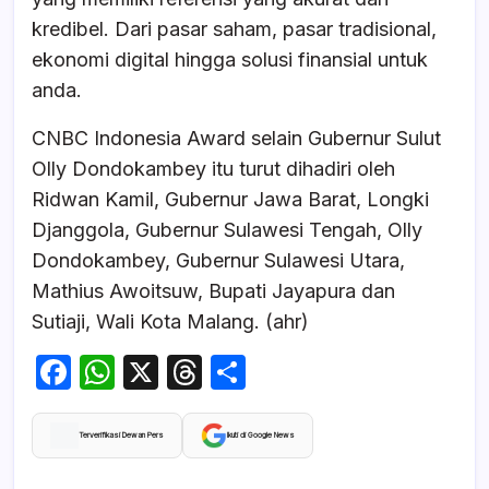
kredibel. Dari pasar saham, pasar tradisional,
ekonomi digital hingga solusi finansial untuk
anda.
CNBC Indonesia Award selain Gubernur Sulut
Olly Dondokambey itu turut dihadiri oleh
Ridwan Kamil, Gubernur Jawa Barat, Longki
Djanggola, Gubernur Sulawesi Tengah, Olly
Dondokambey, Gubernur Sulawesi Utara,
Mathius Awoitsuw, Bupati Jayapura dan
Sutiaji, Wali Kota Malang. (ahr)
F
W
X
T
S
a
h
hr
h
c
at
e
ar
Terverifikasi Dewan Pers
Ikuti di Google News
e
s
a
e