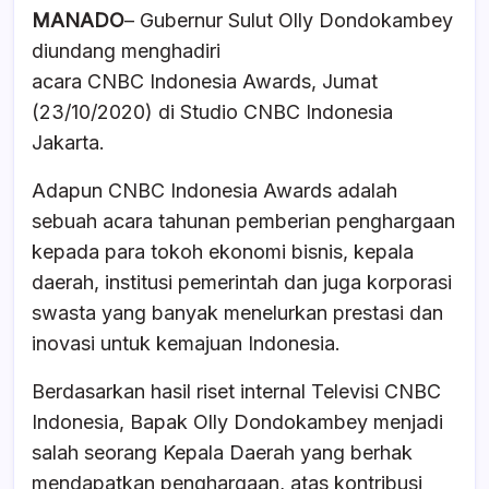
MANADO
– Gubernur Sulut Olly Dondokambey
c
at
e
ar
diundang menghadiri
e
s
a
e
acara CNBC Indonesia Awards, Jumat
b
A
d
(23/10/2020) di Studio CNBC Indonesia
o
p
s
Jakarta.
o
p
Adapun CNBC Indonesia Awards adalah
k
sebuah acara tahunan pemberian penghargaan
kepada para tokoh ekonomi bisnis, kepala
daerah, institusi pemerintah dan juga korporasi
swasta yang banyak menelurkan prestasi dan
inovasi untuk kemajuan Indonesia.
Berdasarkan hasil riset internal Televisi CNBC
Indonesia, Bapak Olly Dondokambey menjadi
salah seorang Kepala Daerah yang berhak
mendapatkan penghargaan, atas kontribusi