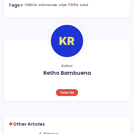
b
A
d
Tags:
CNBC
indonesia
olly
PDIP
sulut
o
p
s
o
p
k
Author
Retho Bambuena
Follow Me
Other Articles
Previous