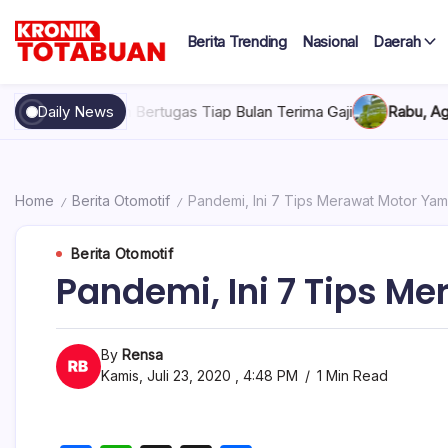
Skip
to
Berita Trending
Nasional
Daerah
content
Berita
Kronik
Terkini
hari
Totabuan
rnah Bertugas Tiap Bulan Terima Gaji
Daily News
Rabu, Agustus 5, 2026 
ini
Kronik
Totabuan
Home
Berita Otomotif
Pandemi, Ini 7 Tips Merawat Motor Ya
/
/
Berita Otomotif
Pandemi, Ini 7 Tips 
By
Rensa
Kamis, Juli 23, 2020 , 4:48 PM
1 Min Read