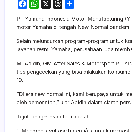
F
W
X
T
S
a
h
hr
h
PT Yamaha Indonesia Motor Manufacturing (Y
c
at
e
ar
motor Yamaha di tengah New Normal pandemi C
e
s
a
e
b
A
d
Selain meluncurkan program-program untuk ko
o
p
s
layanan resmi Yamaha, perusahaan juga membe
o
p
M. Abidin, GM After Sales & Motorsport PT Y
k
tips pengecekan yang bisa dilakukan konsume
19.
”Di era new normal ini, kami berupaya untuk m
oleh pemerintah,” ujar Abidin dalam siaran pers
Tujuh pengecekan tadi adalah:
1. Mengecek voltase baterai/aki untuk memast