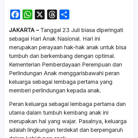
F
W
X
T
S
a
h
hr
h
JAKARTA –
Tanggal 23 Juli biasa diperingati
c
at
e
ar
sebagai Hari Anak Nasional. Hari ini
e
s
a
e
merupakan perayaan hak-hak anak untuk bisa
b
A
d
tumbuh dan berkembang dengan optimal.
o
p
s
Kementerian Pemberdayaan Perempuan dan
o
p
Perlindungan Anak menggarisbawahi peran
k
keluarga sebagai lembaga pertama yang
memberi perlindungan kepada anak.
Peran keluarga sebagai lembaga pertama dan
utama dalam tumbuh kembang anak ini
merupakan hal yang wajar. Pasalnya, keluarga
adalah lingkungan terdekat dan berpengaruh