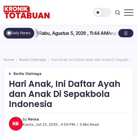
Skip
to
content
Berita
Kronik
Terkini
Totabuan
hari
Rabu, Agustus 5, 2026 , 11:44 AM
Anak Kadis Dishub Bolsel Terca
Daily News
ini
Kronik
Totabuan
Home
Berita Olahraga
Hari Anak, Ini Daftar Ayah dan Anak Di Sepakbola Indonesia
/
/
Berita Olahraga
Hari Anak, Ini Daftar Ayah
dan Anak Di Sepakbola
Indonesia
By
Rensa
Kamis, Juli 23, 2020 , 4:59 PM
5 Min Read