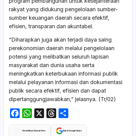
program pembangunan untuk kesejahteraan
rakyat yang didukung pengelolaan sumber-
sumber keuangan daerah secara efektif,
efisien, transparan dan akuntabel.
“Diharapkan juga akan terjadi daya saing
perekonomian daerah melalui pengelolaan
potensi yang melibatkan seluruh lapisan
masyarakat dan dunia usaha serta
meningkatkan keterbukaan informasi publik
melalui pelayanan informasi dan dokumentasi
publik secara efektif, efisien dan dapat
dipertanggungjawabkan,” jelasnya. (Tr/02)
F
W
X
T
S
a
h
hr
h
c
at
e
ar
Terverifikasi Dewan Pers
Ikuti di Google News