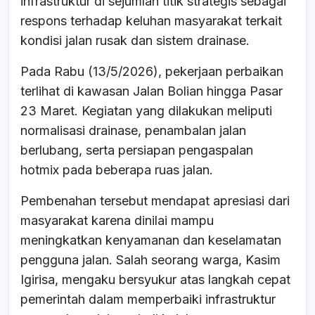
infrastruktur di sejumlah titik strategis sebagai
b
A
d
respons terhadap keluhan masyarakat terkait
o
p
s
kondisi jalan rusak dan sistem drainase.
o
p
Pada Rabu (13/5/2026), pekerjaan perbaikan
k
terlihat di kawasan Jalan Bolian hingga Pasar
23 Maret. Kegiatan yang dilakukan meliputi
normalisasi drainase, penambalan jalan
berlubang, serta persiapan pengaspalan
hotmix pada beberapa ruas jalan.
Pembenahan tersebut mendapat apresiasi dari
masyarakat karena dinilai mampu
meningkatkan kenyamanan dan keselamatan
pengguna jalan. Salah seorang warga, Kasim
Igirisa, mengaku bersyukur atas langkah cepat
pemerintah dalam memperbaiki infrastruktur