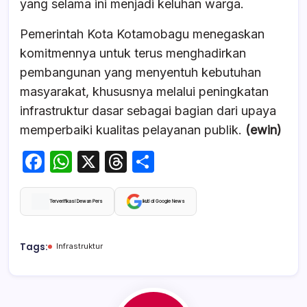
yang selama ini menjadi keluhan warga.
Pemerintah Kota Kotamobagu menegaskan
komitmennya untuk terus menghadirkan
pembangunan yang menyentuh kebutuhan
masyarakat, khususnya melalui peningkatan
infrastruktur dasar sebagai bagian dari upaya
memperbaiki kualitas pelayanan publik.
(ewin)
F
W
X
T
S
a
h
hr
h
c
at
e
ar
Terverifikasi Dewan Pers
Ikuti di Google News
e
s
a
e
b
A
d
Tags:
Infrastruktur
o
p
s
o
p