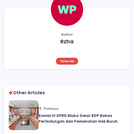
k
Author
Rzha
Follow Me
Other Articles
Previous
Komisi IV DPRD Muba Gelar RDP Bahas
Perlindungan dan Pemenuhan Hak Buruh