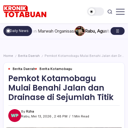
Skip
to
content
Berita
Kronik
Terkini
Totabuan
hari
mpakan, dan Marwah Organisasi
Rabu, Agustus 5, 2026 , 11:44
Daily News
ini
Kronik
Totabuan
Home
Berita Daerah
Pemkot Kotamobagu Mulai Benahi Jalan dan Drainase di Sejumlah Titik
/
/
Berita Daerah
Berita Kotamobagu
Pemkot Kotamobagu
Mulai Benahi Jalan dan
Drainase di Sejumlah Titik
By
Rzha
Rabu, Mei 13, 2026 , 2:48 PM
1 Min Read