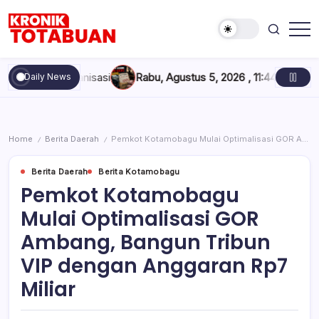
Skip
to
content
Berita
Kronik
Terkini
Totabuan
hari
h Organisasi
Rabu, Agustus 5, 2026 , 11:44 AM
Anak Kadis Dis
Daily News
ini
Kronik
Totabuan
Home
Berita Daerah
Pemkot Kotamobagu Mulai Optimalisasi GOR Ambang, Bangun Tribun VIP dengan Anggaran Rp7 Miliar
/
/
Berita Daerah
Berita Kotamobagu
Pemkot Kotamobagu
Mulai Optimalisasi GOR
Ambang, Bangun Tribun
VIP dengan Anggaran Rp7
Miliar