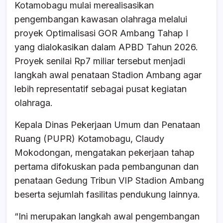
Kotamobagu mulai merealisasikan
e
s
a
e
pengembangan kawasan olahraga melalui
b
A
d
proyek Optimalisasi GOR Ambang Tahap I
o
p
s
yang dialokasikan dalam APBD Tahun 2026.
o
p
Proyek senilai Rp7 miliar tersebut menjadi
k
langkah awal penataan Stadion Ambang agar
lebih representatif sebagai pusat kegiatan
olahraga.
Kepala Dinas Pekerjaan Umum dan Penataan
Ruang (PUPR) Kotamobagu, Claudy
Mokodongan, mengatakan pekerjaan tahap
pertama difokuskan pada pembangunan dan
penataan Gedung Tribun VIP Stadion Ambang
beserta sejumlah fasilitas pendukung lainnya.
“Ini merupakan langkah awal pengembangan