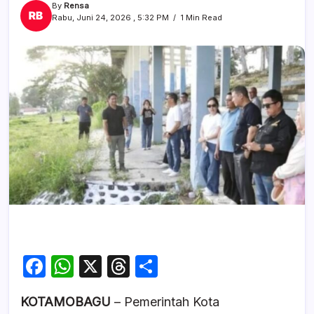
By
Rensa
Rabu, Juni 24, 2026 , 5:32 PM
1 Min Read
F
W
X
T
S
a
h
hr
h
KOTAMOBAGU
– Pemerintah Kota
c
at
e
ar